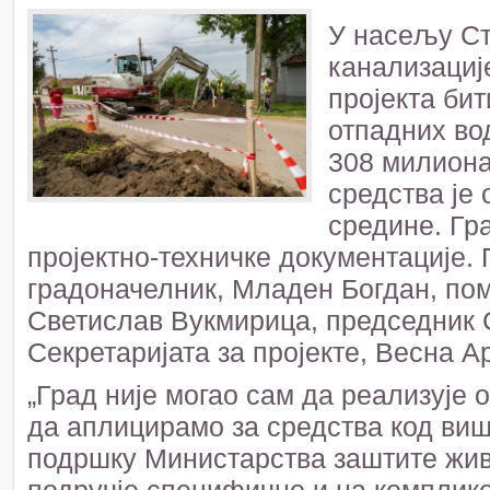
У насељу Ст
канализације
пројекта би
отпадних во
308 милиона 
средства је
средине. Гра
пројектно-техничке документације.
градоначелник, Младен Богдан, пом
Светислав Вукмирица, председник 
Секретаријата за пројекте, Весна 
„Град није могао сам да реализује о
да аплицирамо за средства код виш
подршку Министарства заштите живо