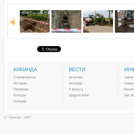
КИКИНДА
ВЕСТИ
ИН
Становништво
Актуелно
Јавне
Историја
Интервју
Серви
Привреда
У фокусу
Квали
Култура
Градско веће
Хиг. и
Галерија
СГ Кикинда - 2007