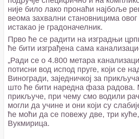
подручје специфично и на компликов
није било лако пронаћи најбоље ре
веома захвални становницима овог
истакао је градоначелник.
Прво ће се радити на изградњи црп
ће бити изграђена сама канализац
„Ради се о 4.800 метара канализаци
потисни вод испод пруге, који се н
Виногради, заједничкој за прикључ
што ће бити наредна фаза радова.
прикључе, при чему смо водили рач
могли да учине и они који су слаби
ће моћи да се повежу две, три куће
Вукмирица.