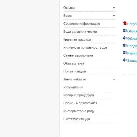
Огласи
Буџет
Сервисне информације
Преуз
Образ
Вода са јавних чесми
Образ
Квалитет ваздуха
Предл
Хигијенска исправност воде
Изјав
Стање аерополена
Заврш
Обавештења
Приватизација
Јавне набавке
Узбуњивање
Изборна процедура
Попис - Népszámlálás
Информатор о раду
Систематизација