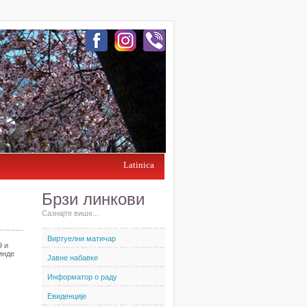
Latinica
Брзи линкови
Сазнајте више...
Виртуелни матичар
9 и
кинде
Јавне набавке
Информатор о раду
Евиденције