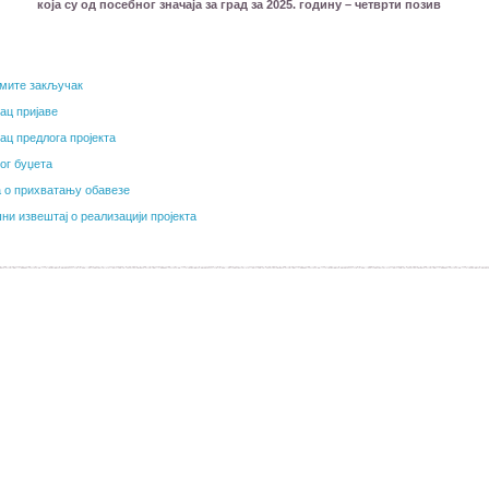
која су од посебног значаја за град за 2025. годину – четврти позив
мите закључак
ац пријаве
ац предлога пројекта
ог буџета
а о прихватању обавезе
ни извештај о реализацији пројекта