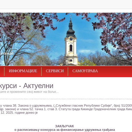
ИНФОРМАЦИЈЕ
СЕРВИСИ
САМОУПРАВА
курси - Актуелни
ите и промените свој живот на боље...
у члана 38. Закона о удружењима, („Службени гласник Републике Србије“, број: 51/200
 др. закони) и члана 52. тачка 1. став 3. Статута града Кикинде Градоначелник града Ки
 12. 2025. године донео је
ЗАКЉУЧАК
о расписивању конкурса за финансирање удружења грађана