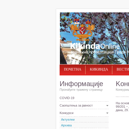
ПОЧЕТНА
КИКИНДА
ВЕСТИ
Информације
Kон
Пронађите тражену страницу
Конкуриш
COVID-19
На основ
Саопштења за јавност
99/201 –
дана, 29.
Kонкурси
Актуелни
Архива