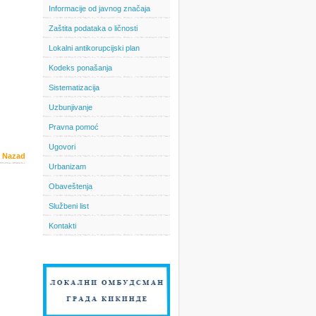
Informacije od javnog značaja
Zaštita podataka o ličnosti
Lokalni antikorupcijski plan
Kodeks ponašanja
Sistematizacija
Uzbunjivanje
Pravna pomoć
Ugovori
Nazad
Urbanizam
Obaveštenja
Službeni list
Kontakti