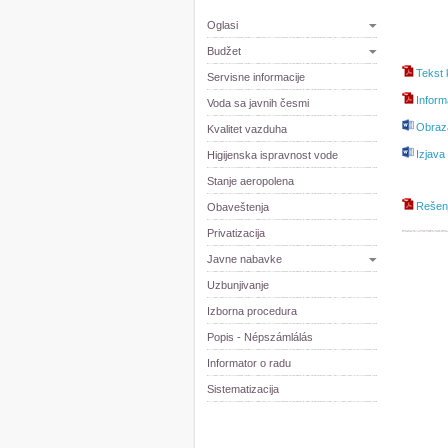
Oglasi
Budžet
Tekst
Servisne informacije
Inform
Voda sa javnih česmi
Obraza
Kvalitet vazduha
Izjava
Higijenska ispravnost vode
Stanje aeropolena
Rešen
Obaveštenja
Privatizacija
Javne nabavke
Uzbunjivanje
Izborna procedura
Popis - Népszámlálás
Informator o radu
Sistematizacija