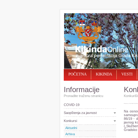
POČETNA
KIKINDA
VESTI
Informacije
Konk
Pronađite traženu stranicu
Konkurišit
COVID-19
Na osnov
Saopštenja za javnost
samouprav
86/19 - d
Konkursi
javnog k
(„Službeni
Aktuelni
Gradsko v
Arhiva