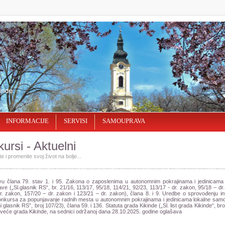
INFORMACIJE
SERVISI
SAMOUPRAVA
ursi - Aktuelni
e i promenite svoj život na bolјe...
u člana 79. stav 1. i 95. Zakona o zaposlenima u autonomnim pokrajinama i jedinicama 
e („Sl.glasnik RS“, br. 21/16, 113/17, 95/18, 114/21, 92/23, 113/17 - dr. zakon, 95/18 – dr
r. zakon, 157/20 – dr. zakon i 123/21 – dr. zakon), člana 8. i 9. Uredbe o sprovođenju in
onkursa za popunjavanje radnih mesta u autonomnim pokrajinama i jedinicama lokalne sam
 glasnik RS”, broj 107/23), člana 59. i 136. Statuta grada Kikinde („Sl. list grada Kikinde“, broj
eće grada Kikinde, na sednici održanoj dana 28.10.2025. godine oglašava