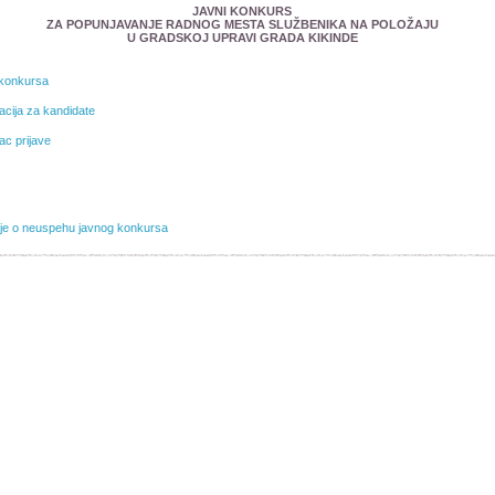
JAVNI KONKURS
ZA POPUNJAVANJE RADNOG MESTA SLUŽBENIKA NA POLOŽAJU
U GRADSKOJ UPRAVI GRADA KIKINDE
 konkursa
acija za kandidate
c prijave
je o neuspehu javnog konkursa