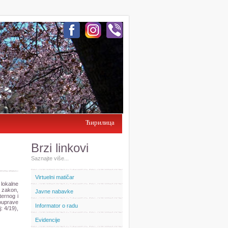
Ћирилица
Brzi linkovi
Saznajte više...
Virtuelni matičar
lokalne
. zakon,
Javne nabavke
ternog i
ouprave
Informator o radu
: 4/19),
Evidencije