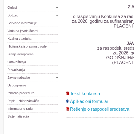
Z 
Oglasi
Budžet
o raspisivanju Konkursa za ras
za 2026. godinu za sufinan
Servisne informacije
PLAĆENI
Voda sa javnih česmi
Kvalitet vazduha
JA
Higijenska ispravnost vode
za raspodelu sreds
za 2026. g
Stanje aeropolena
-GODIŠNJIH
Obaveštenja
(PLAĆENI
Privatizacija
Javne nabavke
Uzbunjivanje
Izborna procedura
Tekst konkursa
Popis - Népszámlálás
Aplikacioni formular
Informator o radu
Rešenje o raspodeli sredstava
Sistematizacija