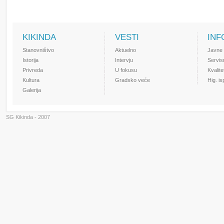
KIKINDA
VESTI
INF
Stanovništvo
Aktuelno
Javne
Istorija
Intervju
Servis
Privreda
U fokusu
Kvalit
Kultura
Gradsko veće
Hig. i
Galerija
SG Kikinda - 2007