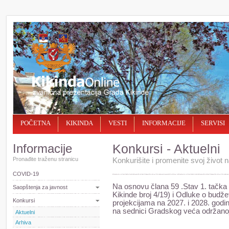
POČETNA
KIKINDA
VESTI
INFORMACIJE
SERVISI
Informacije
Konkursi - Aktuelni
Pronađite traženu stranicu
Konkurišite i promenite svoj život na
COVID-19
Na osnovu člana 59 .Stav 1. tačka 
Saopštenja za javnost
Kikinde broj 4/19) i Odluke o budž
Konkursi
projekcijama na 2027. i 2028. godin
na sednici Gradskog veća održanoj 
Aktuelni
Arhiva