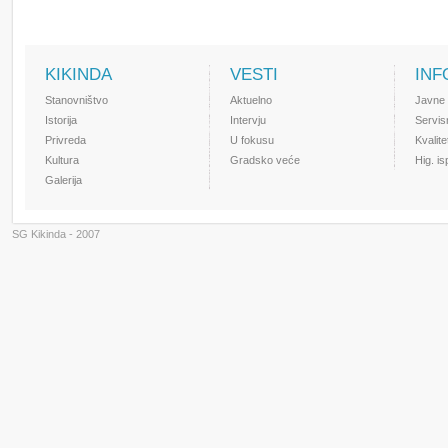
KIKINDA
VESTI
INF
Stanovništvo
Aktuelno
Javne
Istorija
Intervju
Servis
Privreda
U fokusu
Kvalit
Kultura
Gradsko veće
Hig. i
Galerija
SG Kikinda - 2007