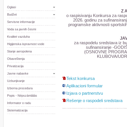
Oglasi
Z 
Budžet
o raspisivanju Konkursa za rasp
2026. godinu za sufinansiran
Servisne informacije
programske aktivnosti sportskih
Voda sa javnih česmi
Kvalitet vazduha
JA
za raspodelu sredstava iz b
Higijenska ispravnost vode
sufinansiranje -G
Stanje aeropolena
(OSNOVNE PROGRAM
KLUBOVA/UDR
Obaveštenja
Privatizacija
Javne nabavke
Tekst konkursa
Uzbunjivanje
Aplikacioni formular
Izborna procedura
Izjava o partnerstvu
Popis - Népszámlálás
Rešenje o raspodeli sredstava
Informator o radu
Sistematizacija