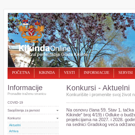
POČETNA
KIKINDA
VESTI
INFORMACIJE
SERVISI
Informacije
Konkursi - Aktuelni
Pronađite traženu stranicu
Konkurišite i promenite svoj život na
COVID-19
Na osnovu člana 59. Stav 1. tačka 2
Saopštenja za javnost
Kikinde“ broj 4/19) i Odluke o bud
Konkursi
projekcijama na 2027. i 2028. godin
na sednici Gradskog veća održanoj 
Aktuelni
Arhiva