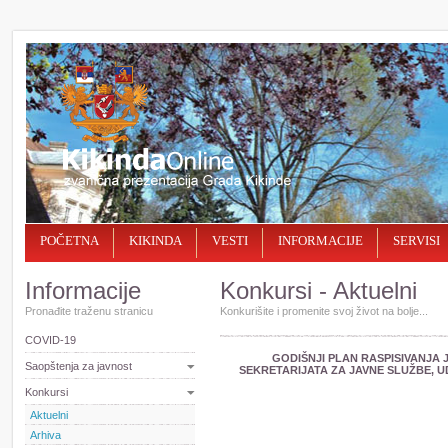
POČETNA
KIKINDA
VESTI
INFORMACIJE
SERVISI
Informacije
Konkursi - Aktuelni
Pronađite traženu stranicu
Konkurišite i promenite svoj život na bolјe...
COVID-19
GODIŠNJI PLAN RASPISIVANJA
Saopštenja za javnost
SEKRETARIJATA ZA JAVNE SLUŽBE, U
Konkursi
Aktuelni
Arhiva