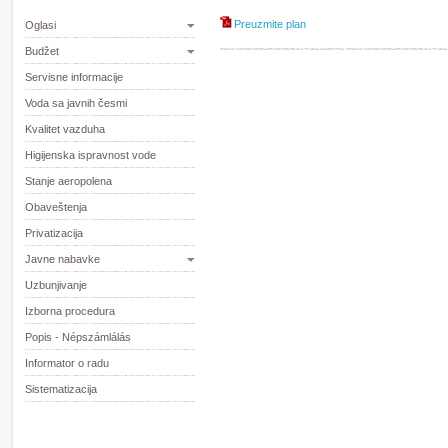
Preuzmite plan
Oglasi
Budžet
Servisne informacije
Voda sa javnih česmi
Kvalitet vazduha
Higijenska ispravnost vode
Stanje aeropolena
Obaveštenja
Privatizacija
Javne nabavke
Uzbunjivanje
Izborna procedura
Popis - Népszámlálás
Informator o radu
Sistematizacija