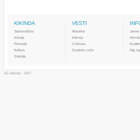
KIKINDA
VESTI
INF
Stanovništvo
Aktuelno
Javne
Istorija
Intervju
Servis
Privreda
U fokusu
Kvalit
Kultura
Gradsko veće
Hig. i
Galerija
SG Kikinda - 2007