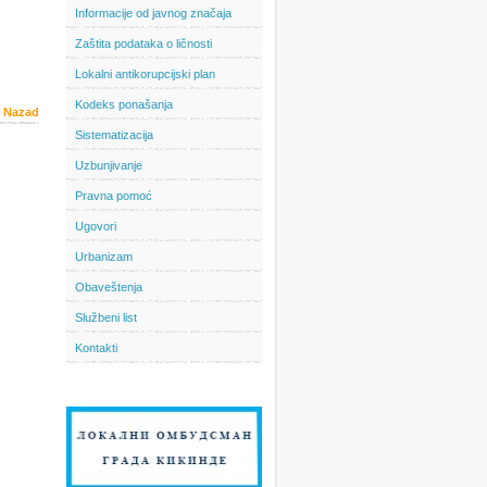
Informacije od javnog značaja
Zaštita podataka o ličnosti
Lokalni antikorupcijski plan
Kodeks ponašanja
Nazad
Sistematizacija
Uzbunjivanje
Pravna pomoć
Ugovori
Urbanizam
Obaveštenja
Službeni list
Kontakti