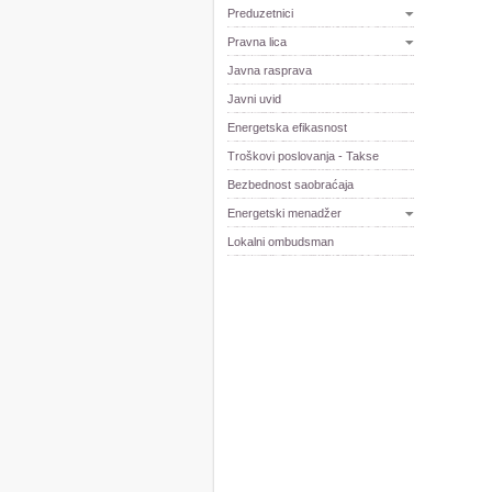
Preduzetnici
Pravna lica
Javna rasprava
Javni uvid
Energetska efikasnost
Troškovi poslovanja - Takse
Bezbednost saobraćaja
Energetski menadžer
Lokalni ombudsman