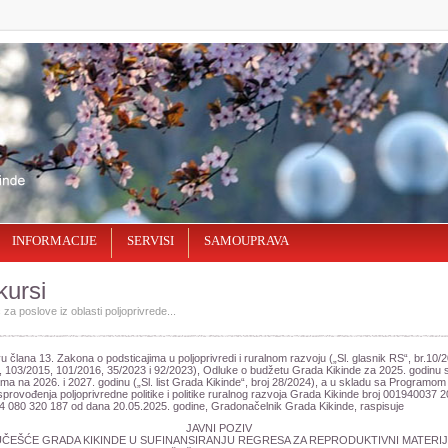
INFORMACIJE
SERVISI
SAMOUPRAVA
ursi
 za poslove iz oblasti polјoprivrede...
 člana 13. Zakona o podsticajima u poljoprivredi i ruralnom razvoju („Sl. glasnik RS“, br.10/
 103/2015, 101/2016, 35/2023 i 92/2023), Odluke o budžetu Grada Kikinde za 2025. godinu 
ama na 2026. i 2027. godinu („Sl. list Grada Kikinde“, broj 28/2024), a u skladu sa Programom
provođenja poljoprivredne politike i politike ruralnog razvoja Grada Kikinde broj 001940037 
4 080 320 187 od dana 20.05.2025. godine, Gradonačelnik Grada Kikinde, raspisuje
JAVNI POZIV
UČEŠĆE GRADA KIKINDE U SUFINANSIRANJU REGRESA ZA REPRODUKTIVNI MATERIJ