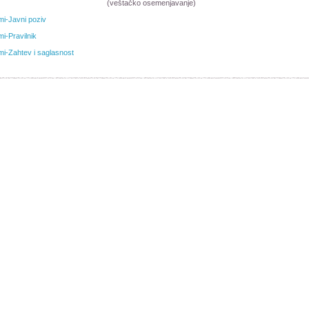
(veštačko osemenjavanje)
i-Javni poziv
i-Pravilnik
i-Zahtev i saglasnost