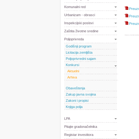
Komunalni red
Preuzm
Urbanizam - obrasci
Preuzm
Inspekcijski poslovi
Preuzm
Zaštita životne sredine
Polјoprivreda
Godišnji program
Licitacija zemlјišta
Polјoprivredni sajam
Konkursi
Aktuelni
Arhiva
Obaveštenja
Zakup javna svojina
Zakoni i propisi
Knjiga polja
LPA
Pitajte gradonačelnika
Registar investitora