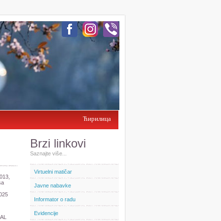
Ћирилица
Brzi linkovi
Saznajte više...
Virtuelni matičar
2013,
sa
Javne nabavke
2025
Informator o radu
Evidencije
AL