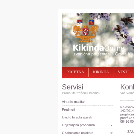
POČETNA
KIKINDA
VESTI
Servisi
Konk
Pronađite traženu stranicu
Vaš vodič
Virtuelni matičar
Na osnovu
Predmeti
142/2014,
projekcij
Uvid u birački spisak
podrške s
08496 00
Objedinjena procedura
ZA 
Ozakonjenje objekata