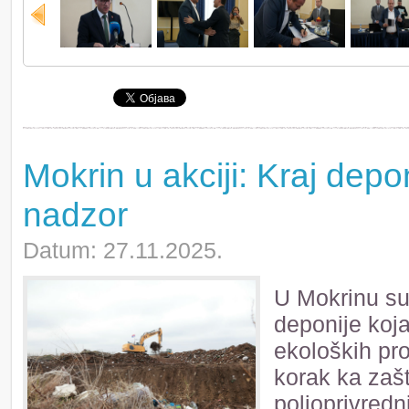
Mokrin u akciji: Kraj depo
nadzor
Datum: 27.11.2025.
U Mokrinu su 
deponije koj
ekoloških pr
korak ka zašt
poljoprivredni