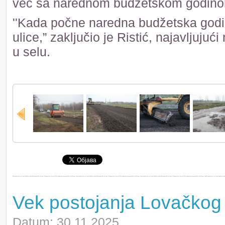
već sa narednom budžetskom godin
''Kada počne naredna budžetska godin
ulice,” zaključio je Ristić, najavljuju
u selu.
Vek postojanja Lovačkog
Datum: 30.11.2025.