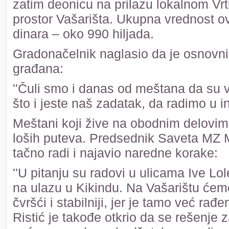
zatim deonicu na prilazu lokalnom Vrti
prostor Vašarišta. Ukupna vrednost ov
dinara – oko 990 hiljada.
Gradonačelnik naglasio da je osnovni 
građana:
''Čuli smo i danas od meštana da su 
što i jeste naš zadatak, da radimo u in
Meštani koji žive na obodnim delovi
loših puteva. Predsednik Saveta MZ Mo
tačno radi i najavio naredne korake:
''U pitanju su radovi u ulicama Ive Lol
na ulazu u Kikindu. Na Vašarištu ćem
čvršći i stabilniji, jer je tamo već rađ
Ristić je takođe otkrio da se rešenje