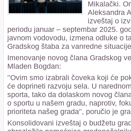
Mikalački. O
Aleksandra A
izveštaj o iz
periodu januar – septembar 2025. god
javnom vodovodu, izmena odluke o tak
Gradskog štaba za vanredne situacije
Imenovanje novog člana Gradskog već
Mladen Bogdan:
''Ovim smo izabrali čoveka koji će poka
će doprineti razvoju sela. U naredno
sporta, tako da dolaskom novog član
o sportu u našem gradu, naprotiv, fok
prioriteta našeg grada'', poručio je gr
Konsolidovani izveštaj o budžetu grad