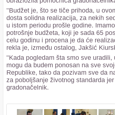
obrazložila pomoćnica gradonačelnika
''Budžet je, što se tiče prihoda, u ov
dosta solidna realizacija, za nekih s
u istom periodu prošle godine. Imamo v
potrošnje budžeta, koji je sada 65 pos
celu godinu i procena je da će realiza
rekla je, između ostalog, Jakšić Kiursk
''Kada pogledam šta smo sve uradili,
mogu da budem ponosan na sve svoje 
Republike, tako da pozivam sve da n
za poboljšanje životnog standarda jer 
gradonačelnik.