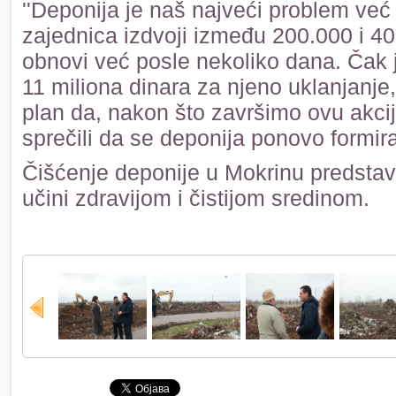
''Deponija je naš najveći problem ve
zajednica izdvoji između 200.000 i 400
obnovi već posle nekoliko dana. Čak j
11 miliona dinara za njeno uklanjanje, 
plan da, nakon što završimo ovu akc
sprečili da se deponija ponovo formira i
Čišćenje deponije u Mokrinu predstavl
učini zdravijom i čistijom sredinom.