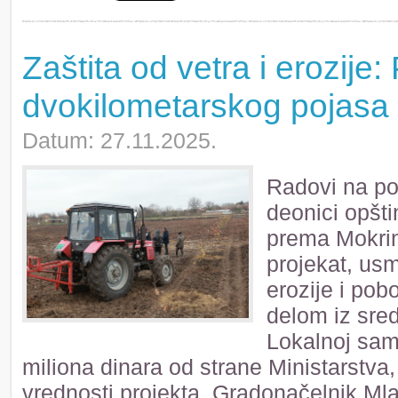
Zaštita od vetra i erozije
dvokilometarskog pojasa 
Datum: 27.11.2025.
Radovi na po
deonici opšti
prema Mokrin
projekat, usm
erozije i pob
delom iz sred
Lokalnoj sam
miliona dinara od strane Ministarstva
vrednosti projekta. Gradonačelnik Ml