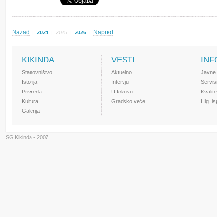
Nazad
Napred
|
2024
|
2025
|
2026
|
KIKINDA
VESTI
INF
Stanovništvo
Aktuelno
Javne
Istorija
Intervju
Servis
Privreda
U fokusu
Kvalit
Kultura
Gradsko veće
Hig. i
Galerija
SG Kikinda - 2007