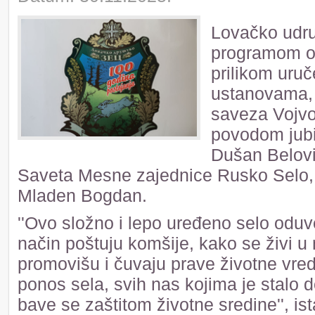
Lovačko udru
programom ob
prilikom uruč
ustanovama,
saveza Vojvod
povodom jubil
Dušan Belovi
Saveta Mesne zajednice Rusko Selo, 
Mladen Bogdan.
''Ovo složno i lepo uređeno selo oduv
način poštuju komšije, kako se živi u 
promovišu i čuvaju prave životne vre
ponos sela, svih nas kojima je stalo d
bave se zaštitom životne sredine'', is