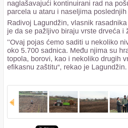
naglašavajući kontinuirani rad na poš
parcela u ataru i naseljima poslednjih
Radivoj Lagundžin, vlasnik rasadnika 
je da se pažljivo biraju vrste drveća i
''Ovaj pojas ćemo saditi u nekoliko n
oko 5.700 sadnica. Među njima su hrast
topola, borovi, kao i nekoliko drugih 
efikasnu zaštitu“, rekao je Lagundžin.