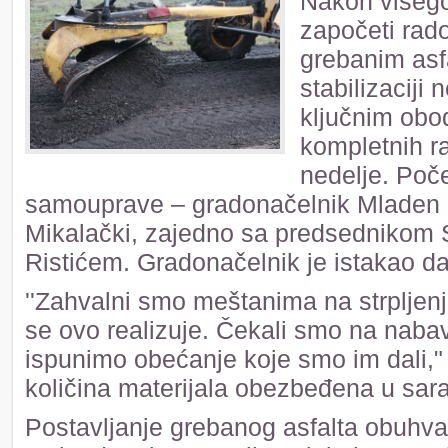
Nakon višego
započeti rado
grebanim asfa
stabilizaciji
ključnim obo
kompletnih r
nedelje. Poče
samouprave – gradonačelnik Mladen 
Mikalački, zajedno sa predsednikom
Ristićem. Gradonačelnik je istakao da 
''Zahvalni smo meštanima na strpljenj
se ovo realizuje. Čekali smo na nabav
ispunimo obećanje koje smo im dali," 
količina materijala obezbeđena u sarad
Postavljanje grebanog asfalta obuhvat