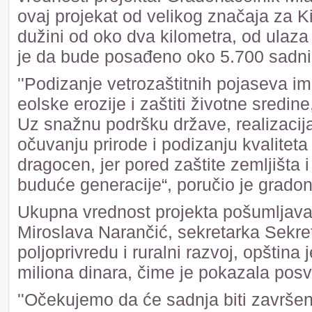
ovaj projekat od velikog značaja za K
dužini od oko dva kilometra, od ulaz
je da bude posađeno oko 5.700 sadnic
''Podizanje vetrozaštitnih pojaseva ima
eolske erozije i zaštiti životne sredin
Uz snažnu podršku države, realizacija
očuvanju prirode i podizanju kvaliteta
dragocen, jer pored zaštite zemljišta i 
buduće generacije“, poručio je gradon
Ukupna vrednost projekta pošumljavanj
Miroslava Narančić, sekretarka Sekreta
poljoprivredu i ruralni razvoj, opštin
miliona dinara, čime je pokazala pos
''Očekujemo da će sadnja biti završen