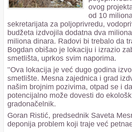
ovog projekt
od 10 milion
sekretarijata za poljoprivredu, vodop
budžeta izdvojila dodatna dva miliona
miliona dinara. Radovi bi trebalo da 
Bogdan obišao je lokaciju i izrazio za
smetlišta, uprkos svim naporima.
''Ova lokacija je već dugo godina izvo
smetlište. Mesna zajednica i grad izd
našim brojnim pozivima, otpad se i dal
potencijalno može dovesti do ekološke 
gradonačelnik.
Goran Ristić, predsednik Saveta Mesne
deponija problem koji traje već petna