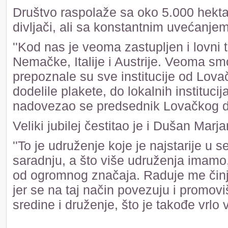
Društvo raspolaže sa oko 5.000 hekt
divljači, ali sa konstantnim uvećanje
''Kod nas je veoma zastupljen i lovni
Nemačke, Italije i Austrije. Veoma sm
prepoznale su sve institucije od Lov
dodelile plakete, do lokalnih instituci
nadovezao se predsednik Lovačkog dr
Veliki jubilej čestitao je i Dušan Ma
''To je udruženje koje je najstarije u s
saradnju, a što više udruženja imamo,
od ogromnog značaja. Raduje me činjen
jer se na taj način povezuju i promoviš
sredine i druženje, što je takođe vrlo