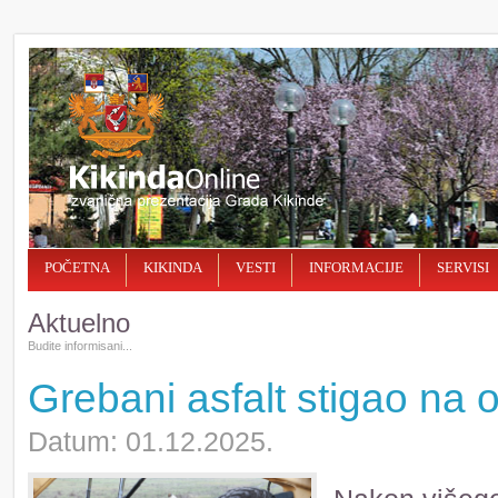
POČETNA
KIKINDA
VESTI
INFORMACIJE
SERVISI
Aktuelno
Budite informisani...
Grebani asfalt stigao na 
Datum: 01.12.2025.