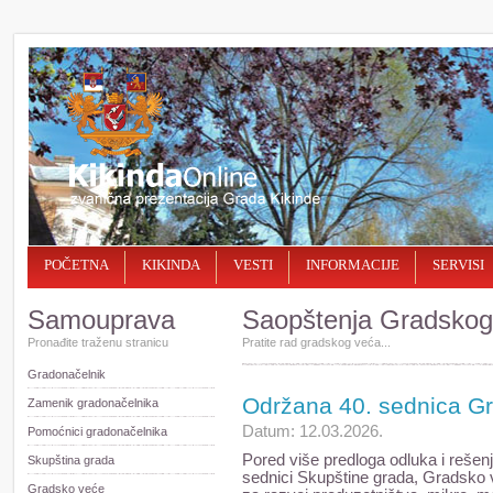
POČETNA
KIKINDA
VESTI
INFORMACIJE
SERVISI
Samouprava
Saopštenja Gradskog
Pronađite traženu stranicu
Pratite rad gradskog veća...
Gradonačelnik
Održana 40. sednica G
Zamenik gradonačelnika
Datum: 12.03.2026.
Pomoćnici gradonačelnika
Pored više predloga odluka i rešen
Skupština grada
sednici Skupštine grada, Gradsko v
Gradsko veće