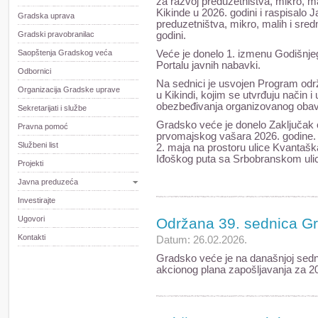
za razvoj preduzetništva, mikro, mal
Kikinde u 2026. godini i raspisalo 
Gradska uprava
preduzetništva, mikro, malih i sredn
Gradski pravobranilac
godini.
Saopštenja Gradskog veća
Veće je donelo 1. izmenu Godišnjeg 
Portalu javnih nabavki.
Odbornici
Na sednici je usvojen Program od
Organizacija Gradske uprave
u Kikindi, kojim se utvrđuju način i u
obezbeđivanja organizovanog obavl
Sekretarijati i službe
Gradsko veće je donelo Zaključak
Pravna pomoć
prvomajskog vašara 2026. godine. V
Službeni list
2. maja na prostoru ulice Kvantašk
Iđoškog puta sa Srbobranskom uli
Projekti
Javna preduzeća
Investirajte
Ugovori
Održana 39. sednica G
Kontakti
Datum: 26.02.2026.
Gradsko veće je na današnjoj sedn
akcionog plana zapošljavanja za 20