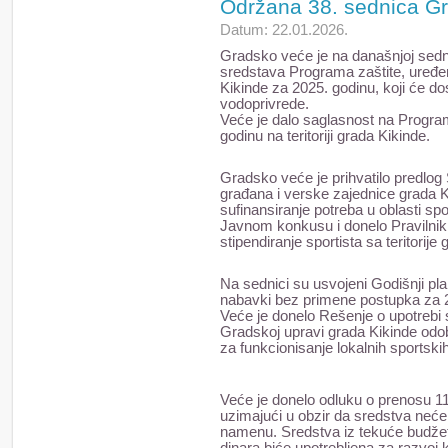
Održana 38. sednica G
Datum: 22.01.2026.
Gradsko veće je na današnjoj sednic
sredstava Programa zaštite, uređen
Kikinde za 2025. godinu, koji će do
vodoprivrede.
Veće je dalo saglasnost na Progr
godinu na teritoriji grada Kikinde.
Gradsko veće je prihvatilo predlog 
građana i verske zajednice grada K
sufinansiranje potreba u oblasti s
Javnom konkusu i donelo Pravilnik 
stipendiranje sportista sa teritorije
Na sednici su usvojeni Godišnji pla
nabavki bez primene postupka za 
Veće je donelo Rešenje o upotrebi
Gradskoj upravi grada Kikinde odo
za funkcionisanje lokalnih sportski
Veće je donelo odluku o prenosu 1
uzimajući u obzir da sredstva neće 
namenu. Sredstva iz tekuće budže