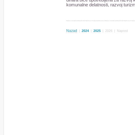
dinara biće upotrebljena za razvoj ku
komunalne delatnosti, razvoj turiz
Nazad
|
2024
|
2025
|
2026
|
Napred