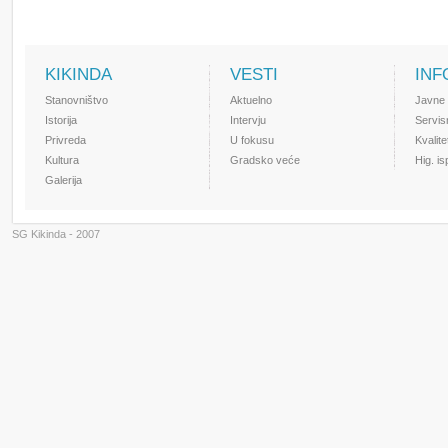
KIKINDA
VESTI
INF
Stanovništvo
Aktuelno
Javne
Istorija
Intervju
Servis
Privreda
U fokusu
Kvalit
Kultura
Gradsko veće
Hig. i
Galerija
SG Kikinda - 2007