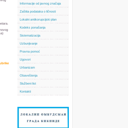
 ovog
Informacije od javnog značaja
Zaštita podataka o ličnosti
Lokalni antikorupcijski plan
etara.
Kodeks ponašanja
ihovog
ša)
Sistematizacija
Uzbunjivanje
Pravna pomoć
Ugovori
rubrike
Urbanizam
Obaveštenja
Službeni list
Kontakti