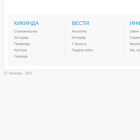
КИКИНДА
ВЕСТИ
ИН
Становништво
Актуелно
Јавне
Историја
Интервју
Серви
Привреда
У фокусу
Квали
Култура
Градско веће
Хиг. и
Галерија
СГ Кикинда - 2007