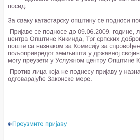
посед.
За сваку катастарску општину се подноси по
Пријаве се подносе до 09.06.2009. године, 
центра Општине Кикинда, Трг српских добро
поште са назнаком за Комисију за спровође
пољопривредог земљишта у државној својин
могу преузети у Услужном центру Општине 
Против лица која не поднесу пријаву у назн
одговарајуће Законске мере.
Преузмите пријаву