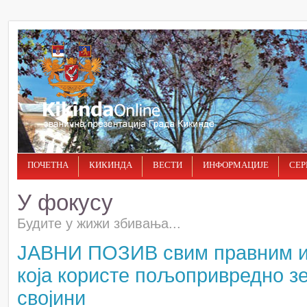
ПОЧЕТНА
КИКИНДА
ВЕСТИ
ИНФОРМАЦИЈЕ
СЕР
У фокусу
Будите у жижи збивања...
ЈАВНИ ПОЗИВ свим правним и
која користе пољопривредно з
својини