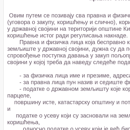
Овим путем се позивају сва правна и физичк
(уговора о закупу, коришћењу и слично), к
у државној својини на територији општине К
коришћење истог ради регулисања накнаде.
Правна и физичка лица која бесправно к
земљиште у државној својини, дужна су да п
спровођење поступка давања у закуп пољоп
својини у којој треба да наведу следеће пода
- за физичка лица име и презиме, адреса 
- за правна лица пун назив и седиште фир
- податке о државном земљишту које корис
парцеле,
површину исте, катастарску општину и поте
и
податке о усеву који су засновали на земљ
коришћења,
односно податке о усеву који је већ био 