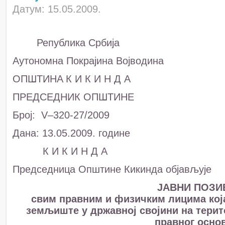
Датум: 15.05.2009.
Република Србија
Аутономна Покрајина Војводина
ОПШТИНA К И К И Н Д А
ПРЕДСЕДНИК ОПШТИНЕ
Број: V–320-27/2009
Дана: 13.05.2009. године
К И К И Н Д А
Председница Општине Кикинда објављује
ЈАВНИ ПОЗИ
свим правним и физичким лицима кој
земљиште у државној својини на терит
правног осно