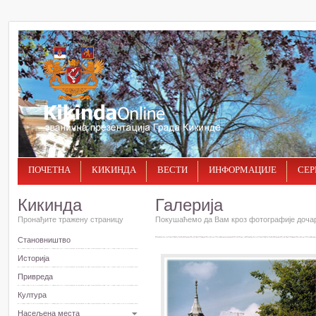
ПОЧЕТНА
КИКИНДА
ВЕСТИ
ИНФОРМАЦИЈЕ
СЕР
Кикинда
Галерија
Пронађите тражену страницу
Покушаћемо да Вам кроз фотографије дочар
Становништво
Историја
Привреда
Култура
Насељена места