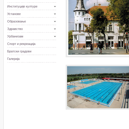
Институције културе
Установе
Образовање
Здравство
Урбанизам
Спорт и рекреација
Братски градови
Галерија