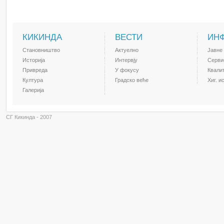
КИКИНДА
ВЕСТИ
ИН
Становништво
Актуелно
Јавне
Историја
Интервју
Серви
Привреда
У фокусу
Квали
Култура
Градско веће
Хиг. и
Галерија
СГ Кикинда - 2007