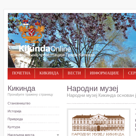
ПОЧЕТНА
КИКИНДА
ВЕСТИ
ИНФОРМАЦИЈЕ
СЕР
Кикинда
Народни музеј
Пронађите тражену страницу
Народни музеј Кикинда основан ј
Становништво
Историја
Привреда
Култура
Насељена места