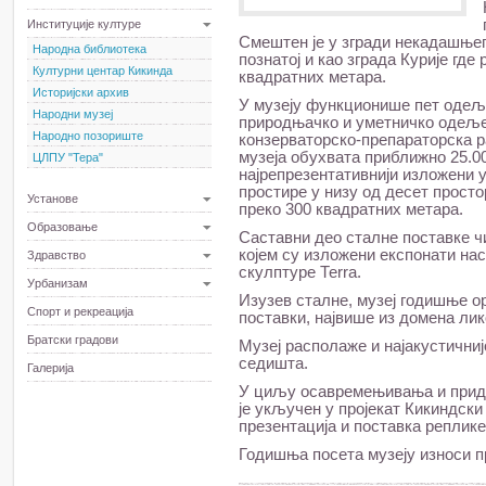
Институције културе
Смештен је у згради некадашњег
Народна библиотека
познатој и као зграда Курије гд
Културни центар Кикинда
квадратних метара.
Историјски архив
У музеју функционише пет одеље
Народни музеј
природњачко и уметничко одеље
Народно позориште
конзерваторско-препараторска 
музеја обухвата приближно 25.00
ЦЛПУ "Тера"
најрепрезентативнији изложени у
простире у низу од десет просто
Установе
преко 300 квадратних метара.
Образовање
Саставни део сталне поставке ч
којем су изложени експонати на
Здравство
скулптуре Теrrа.
Урбанизам
Изузев сталне, музеј годишње о
Спорт и рекреација
поставки, највише из домена ли
Братски градови
Музеј располаже и најакустични
седишта.
Галерија
У циљу осавремењивања и придо
је укључен у пројекат Кикиндски
презентација и поставка реплике
Годишња посета музеју износи п