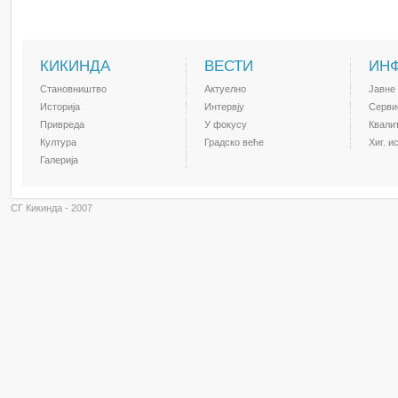
КИКИНДА
ВЕСТИ
ИН
Становништво
Актуелно
Јавне
Историја
Интервју
Серви
Привреда
У фокусу
Квали
Култура
Градско веће
Хиг. и
Галерија
СГ Кикинда - 2007