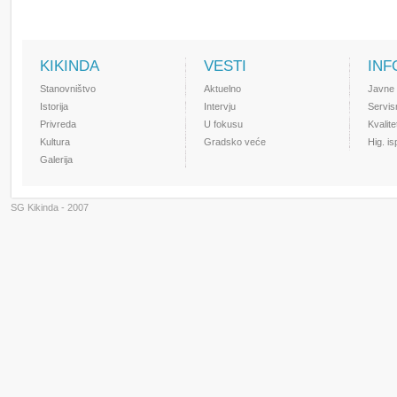
KIKINDA
VESTI
INF
Stanovništvo
Aktuelno
Javne
Istorija
Intervju
Servis
Privreda
U fokusu
Kvalit
Kultura
Gradsko veće
Hig. i
Galerija
SG Kikinda - 2007