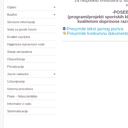
za raspodelu sredstava iz b
s
Oglasi
-POSE
Budžet
(programi/projekti sportskih k
kvalitetom doprinose razv
Servisne informacije
Preuzmite tekst javnog poziva
Voda sa javnih česmi
Preuzmite konkursnu dokumenta
Kvalitet vazduha
Higijenska ispravnost vode
Stanje aeropolena
Obaveštenja
Privatizacija
Javne nabavke
Uzbunjivanje
Izborna procedura
Popis - Népszámlálás
Informator o radu
Sistematizacija