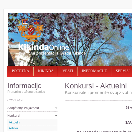
POČETNA
KIKINDA
VESTI
INFORMACIJE
SERVISI
Informacije
Konkursi - Aktuelni
Pronađite traženu stranicu
Konkurišite i promenite svoj život na
COVID-19
GR
Saopštenja za javnost
Konkursi
Aktuelni
JA
Arhiva