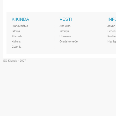
KIKINDA
VESTI
INF
Stanovništvo
Aktuelno
Javne
Istorija
Intervju
Servis
Privreda
U fokusu
Kvalit
Kultura
Gradsko veće
Hig. i
Galerija
SG Kikinda - 2007