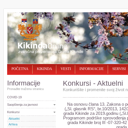
POČETNA
KIKINDA
VESTI
INFORMACIJE
SERVISI
Informacije
Konkursi - Aktuelni
Pronađite traženu stranicu
Konkurišite i promenite svoj život na
COVID-19
Na osnovu člana 13. Zakona o pod
Saopštenja za javnost
(„Sl. glasnik RS“, br.10/2013, 14
Konkursi
grada Kikinde za 2019.godinu („Sl.l
Programom podrške sprovođenja polj
Aktuelni
grada Kikinde broj III -07-320-4
Arhiva
grada 