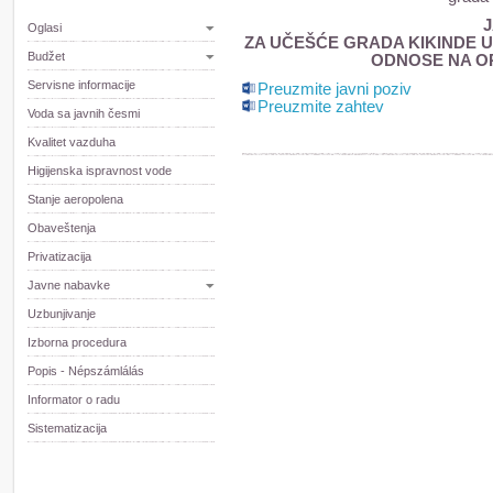
J
Oglasi
ZA UČEŠĆE GRADA KIKINDE U
Budžet
ODNOSE NA O
Servisne informacije
Preuzmite javni poziv
Preuzmite zahtev
Voda sa javnih česmi
Kvalitet vazduha
Higijenska ispravnost vode
Stanje aeropolena
Obaveštenja
Privatizacija
Javne nabavke
Uzbunjivanje
Izborna procedura
Popis - Népszámlálás
Informator o radu
Sistematizacija