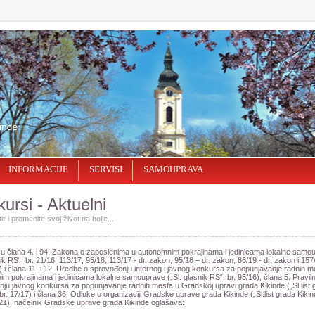
INFORMACIJE
SERVISI
SAMOUPRAVA
ursi - Aktuelni
e i promenite svoj život na bolјe...
u člana 4. i 94. Zakona o zaposlenima u autonomnim pokrajinama i jedinicama lokalne samo
nik RS“, br. 21/16, 113/17, 95/18, 113/17 - dr. zakon, 95/18 – dr. zakon, 86/19 - dr. zakon i 157
) i člana 11. i 12. Uredbe o sprovođenju internog i javnog konkursa za popunjavanje radnih m
m pokrajinama i jedinicama lokalne samouprave („Sl. glasnik RS“, br. 95/16), člana 5. Praviln
ju javnog konkursa za popunjavanje radnih mesta u Gradskoj upravi grada Kikinde („Sl.list 
 br. 17/17) i člana 36. Odluke o organizaciji Gradske uprave grada Kikinde („Sl.list grada Kikind
/21), načelnik Gradske uprave grada Kikinde oglašava: