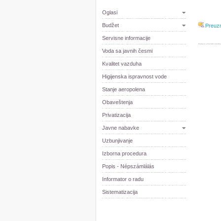
Oglasi
Budžet
Preuz
Servisne informacije
Voda sa javnih česmi
Kvalitet vazduha
Higijenska ispravnost vode
Stanje aeropolena
Obaveštenja
Privatizacija
Javne nabavke
Uzbunjivanje
Izborna procedura
Popis - Népszámlálás
Informator o radu
Sistematizacija