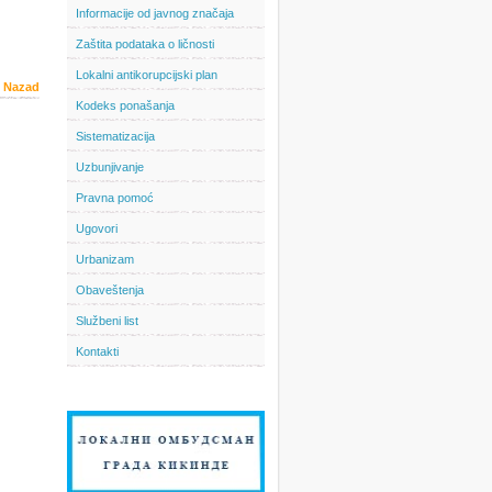
Informacije od javnog značaja
Zaštita podataka o ličnosti
Lokalni antikorupcijski plan
Nazad
Kodeks ponašanja
Sistematizacija
Uzbunjivanje
Pravna pomoć
Ugovori
Urbanizam
Obaveštenja
Službeni list
Kontakti