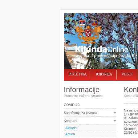
POČETNA
KIKINDA
VESTI
Informacije
Konk
Pronađite traženu stranicu
Konkurišit
COVID-19
Na osnov
Saopštenja za javnost
(„Sl.glas
dr. zakon
Konkursi
autonomni
sprovođen
Aktuelni
Kikinde“,
26/20 i 6
Arhiva