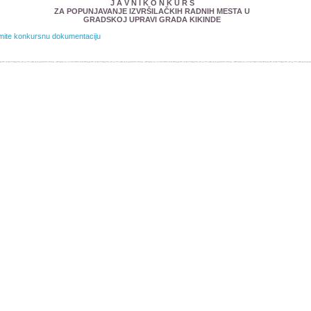
J A V N I K O N K U R S
ZA POPUNJAVANJE IZVRŠILAČKIH RADNIH MESTA U
GRADSKOJ UPRAVI GRADA KIKINDE
mite konkursnu dokumentaciju