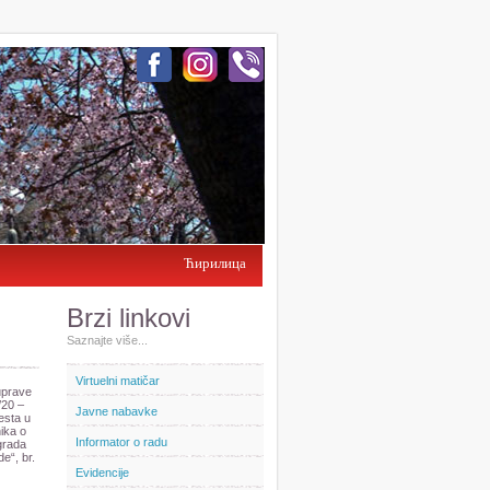
Ћирилица
Brzi linkovi
Saznajte više...
Virtuelni matičar
uprave
/20 –
Javne nabavke
esta u
ika o
Informator o radu
grada
e“, br.
Evidencije