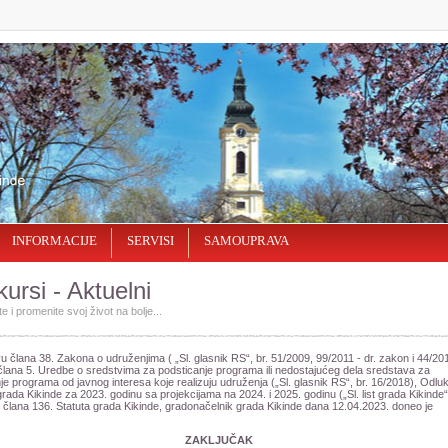
INFORMACIJE
SERVISI
SAMOUPRAVA
ursi - Aktuelni
e i promenite svoj život na bolјe...
 člana 38. Zakona o udruženjima ( „Sl. glasnik RS“, br. 51/2009, 99/2011 - dr. zakon i 44/201
člana 5. Uredbe o sredstvima za podsticanje programa ili nedostajućeg dela sredstava za
nje programa od javnog interesa koje realizuju udruženja („Sl. glasnik RS“, br. 16/2018), Odlu
rada Kikinde za 2023. godinu sa projekcijama na 2024. i 2025. godinu („Sl. list grada Kikinde“,
 člana 136. Statuta grada Kikinde, gradonačelnik grada Kikinde dana 12.04.2023. doneo je
ZAKLJUČAK