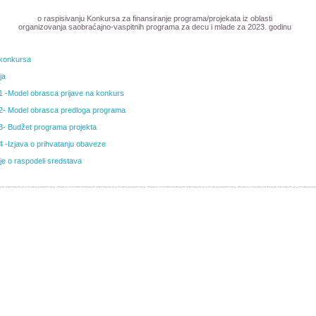
o raspisivanju Konkursa za finansiranje programa/projekata iz oblasti
organizovanja saobraćajno-vaspitnih programa za decu i mlade za 2023. godinu
 konkursa
ja
 1 -Model obrasca prijave na konkurs
 2- Model obrasca predloga programa
 3- Budžet programa projekta
 4 -Izjava o prihvatanju obaveze
e o raspodeli sredstava