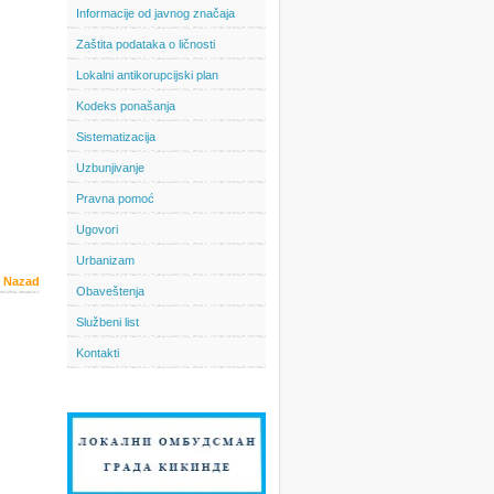
Informacije od javnog značaja
Zaštita podataka o ličnosti
Lokalni antikorupcijski plan
Kodeks ponašanja
Sistematizacija
Uzbunjivanje
Pravna pomoć
Ugovori
Urbanizam
Nazad
Obaveštenja
Službeni list
Kontakti