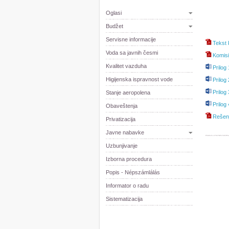
Oglasi
Budžet
Servisne informacije
Tekst
Voda sa javnih česmi
Komisi
Kvalitet vazduha
Prilog
Higijenska ispravnost vode
Prilog
Prilog
Stanje aeropolena
Prilog
Obaveštenja
Rešenj
Privatizacija
Javne nabavke
Uzbunjivanje
Izborna procedura
Popis - Népszámlálás
Informator o radu
Sistematizacija