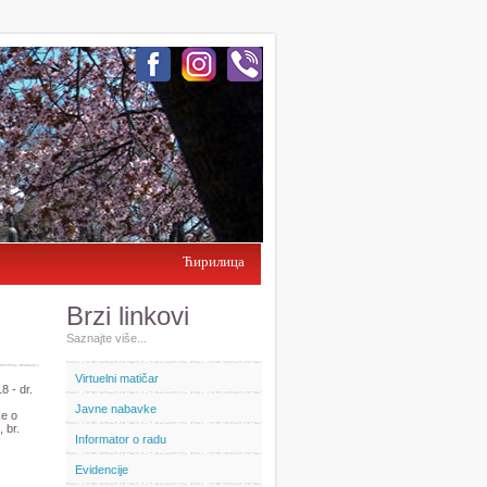
Ћирилица
Brzi linkovi
Saznajte više...
Virtuelni matičar
8 - dr.
Javne nabavke
ke o
 br.
Informator o radu
Evidencije