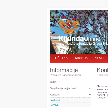
POČETNA
KIKINDA
VESTI
Informacije
Konk
Pronađite traženu stranicu
Konkurišit
COVID-19
Na osnovu
Saopštenja za javnost
zakon ), 
finansira
Konkursi
budžetu g
32/2022),
Aktuelni
Arhiva