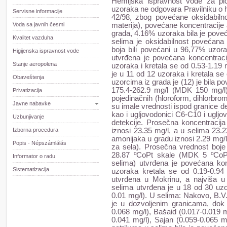
Hemijska ispravnost vode za pi
uzoraka ne odgovara Pravilniku o hi
Servisne informacije
42/98, zbog povećane oksidabilno
Voda sa javnih česmi
materija), povećane koncentracije
grada, 4.16% uzoraka bila je pove
Kvalitet vazduha
selima je oksidabilnost povećana
boja bili povećani u 96,77% uzora
Higijenska ispravnost vode
utvrđena je povećana koncentrac
Stanje aeropolena
uzoraka i kretala se od 0.53-1.19
je u 11 od 12 uzoraka i kretala s
Obaveštenja
uzorcima iz grada je (12) je bila po
175.4-262.9 mg/l (MDK 150 mg/l).
Privatizacija
pojedinačnih (hloroform, dihlorbro
Javne nabavke
su imale vrednosti ispod granice d
kao i ugljovodonici C6-C10 i ugljo
Uzbunjivanje
detekcije. Prosečna koncentraci
Izborna procedura
iznosi 23.35 mg/l, a u selima 23.
amonijaka u gradu iznosi 2.29 mg/l
Popis - Népszámlálás
za sela). Prosečna vrednost boje
28.87 ºCoPt skale (MDK 5 ºCoPt 
Informator o radu
selima) utvrđena je povećana ko
Sistematizacija
uzoraka kretala se od 0.19-0.94 
utvrđena u Mokrinu, a najviša u
selima utvrđena je u 18 od 30 uz
0.01 mg/l). U selima: Nakovo, B.V
je u dozvoljenim granicama, dok 
0.068 mg/l), Bašaid (0.017-0.019 m
0.041 mg/l), Sajan (0.059-0.065 m