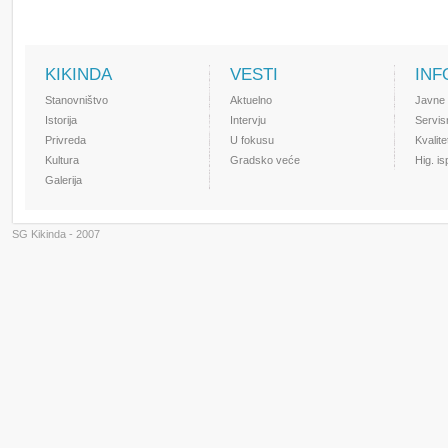
KIKINDA
VESTI
INF
Stanovništvo
Aktuelno
Javne
Istorija
Intervju
Servis
Privreda
U fokusu
Kvalit
Kultura
Gradsko veće
Hig. i
Galerija
SG Kikinda - 2007