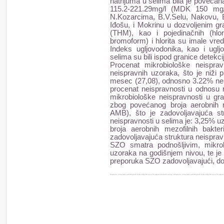
natrijuma u selima bila je povećan
115.2-221.29mg/l (MDK 150 mg/l
N.Kozarcima, B.V.Selu, Nakovu, Ba
Iđošu, i Mokrinu u dozvoljenim gr
(THM), kao i pojedinačnih (hlo
bromoform) i hlorita su imale vre
Indeks ugljovodonika, kao i ugl
selima su bili ispod granice detekci
Procenat mikrobiološke neispra
neispravnih uzoraka, što je niži 
mesec (27,08), odnosno 3.22% neis
procenat neispravnosti u odnosu 
mikrobiološke neispravnosti u gr
zbog povećanog broja aerobnih m
AMB), što je zadovoljavajuća str
neispravnosti u selima je: 3,25% 
broja aerobnih mezofilnih bakte
zadovoljavajuća struktura neisprav
SZO smatra podnošljivim, mikro
uzoraka na godišnjem nivou, te je
preporuka SZO zadovoljavajući, dok