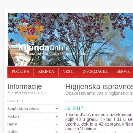
POČETNA
KIKINDA
VESTI
INFORMACIJE
SERVISI
Informacije
Higijenska ispravno
Pronađite traženu stranicu
Obaveštavamo vas o higijenskoj is
COVID-19
Jul 2017.
Saopštenja za javnost
Tokom JULA meseca uzorkovano je
Konkursi
kojih 48 u gradu Kikindi i 31 u s
uzorku, dok je u 42 uzoraka vršen
Oglasi
analiza V obima.
Budžet