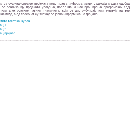
ом за суфинансирање пројеката подстицања информативних садржаја медија одобра
а за реализацију пројеката увођења, побољшања или проширења програмских сад
 или електронским јавним гласилима, који се дистрибуирају или емитују на тер
Кикинда, а од посебног су значаја за јавно информисање грађана.
мите текст конкурса
ац 1
ац 2
ац пријаве