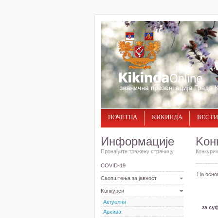
ПОЧЕТНА
КИКИНДА
ВЕСТИ
Информације
Kон
Пронађите тражену страницу
Конкуриш
COVID-19
На основ
Саопштења за јавност
Kонкурси
Актуелни
за су
Архива