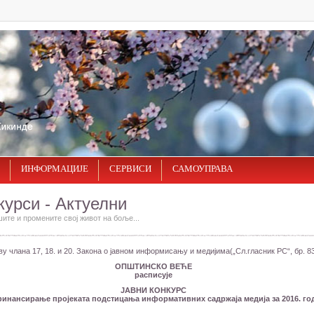
ИНФОРМАЦИЈЕ
СЕРВИСИ
САМОУПРАВА
курси - Актуелни
ите и промените свој живот на боље...
у члана 17, 18. и 20. Закона о јавном информисању и медијима(„Сл.гласник РС“, бр. 83
ОПШТИНСКО ВЕЋЕ
расписује
ЈАВНИ КОНКУРС
финансирање пројеката подстицања информативних садржаја медија за 2016. го