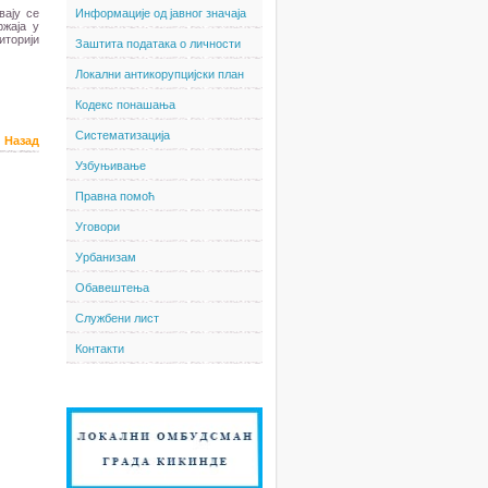
вају се
Информације од јавног значаја
ржаја у
иторији
Заштита података о личности
Локални антикорупцијски план
Кодекс понашања
Систематизација
Назад
Узбуњивање
Правна помоћ
Уговори
Урбанизам
Обавештења
Службени лист
Контакти