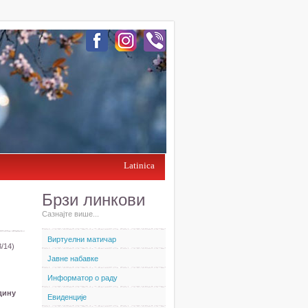
Latinica
Брзи линкови
Сазнајте више...
Виртуелни матичар
/14)
Јавне набавке
Информатор о раду
дину
Евиденције