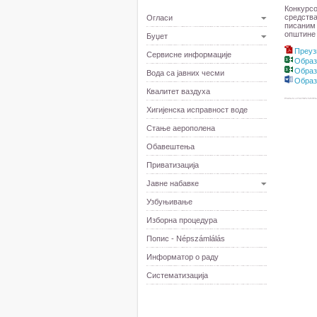
Конкурс
средств
Огласи
писаним
општине 
Буџет
Преуз
Сервисне информације
Образ
Образ
Вода са јавних чесми
Образ
Квалитет ваздуха
Хигијенска исправност воде
Стање аерополена
Обавештења
Приватизација
Јавне набавке
Узбуњивање
Изборна процедура
Попис - Népszámlálás
Информатор о раду
Систематизација