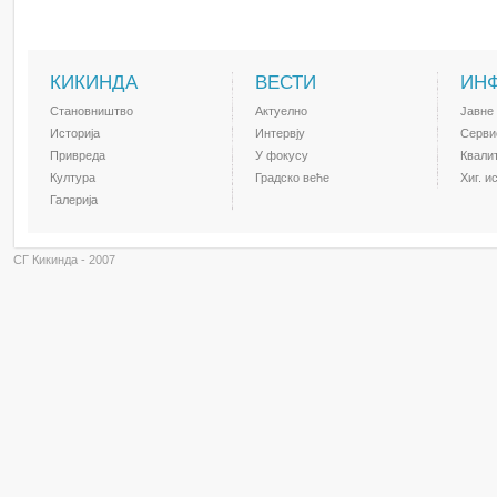
КИКИНДА
ВЕСТИ
ИН
Становништво
Актуелно
Јавне
Историја
Интервју
Серви
Привреда
У фокусу
Квали
Култура
Градско веће
Хиг. и
Галерија
СГ Кикинда - 2007