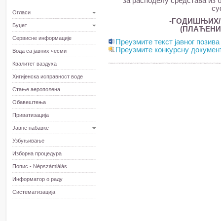
за расподелу средстава из б
су
Огласи
-ГОДИШЊИХ/
Буџет
(ПЛАЋЕНИ
Сервисне информације
Преузмите текст јавног позива
Преузмите конкурсну докумен
Вода са јавних чесми
Квалитет ваздуха
Хигијенска исправност воде
Стање аерополена
Обавештења
Приватизација
Јавне набавке
Узбуњивање
Изборна процедура
Попис - Népszámlálás
Информатор о раду
Систематизација