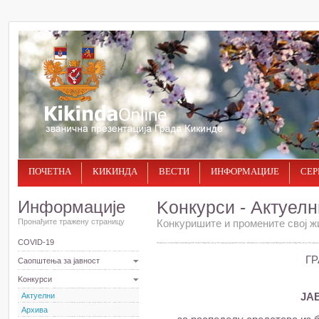
ПОЧЕТНА
КИКИНДА
ВЕСТИ
ИНФОРМАЦИЈЕ
СЕР
Информације
Kонкурси - Актуелн
Пронађите тражену страницу
Конкуришите и промените свој ж
COVID-19
ГР
Саопштења за јавност
Kонкурси
Актуелни
ЈА
Архива