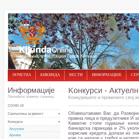
ПОЧЕТНА
КИКИНДА
ВЕСТИ
ИНФОРМАЦИЈЕ
СЕР
Информације
Kонкурси - Актуелн
Пронађите тражену страницу
Конкуришите и промените свој ж
COVID-19
Обавештавамо Вас да Развојн
Саопштења за јавност
правна лица и предузетнике И з
Kонкурси
Каматне стопе годишње изно
банкарска гаранција и 2% укол
Актуелни
корисник кредита долази из ло
Архива
које се налазе у трећој и четврт