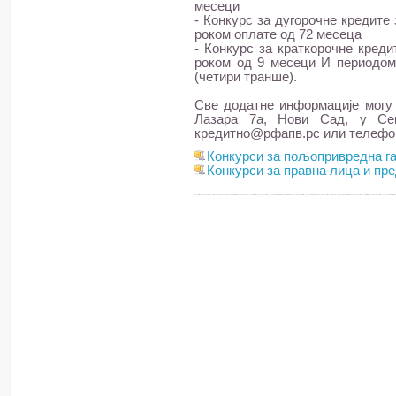
месеци
- Конкурс за дугорочне кредит
роком оплате од 72 месеца
- Конкурс за краткорочне кред
роком од 9 месеци И периодом
(четири транше).
Све додатне информације могу
Лазара 7а, Нови Сад, у Сек
кредитно@рфапв.рс или телефонс
Конкурси за пољопривредна г
Конкурси за правна лица и пр