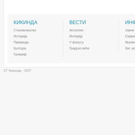
КИКИНДА
ВЕСТИ
ИН
Становништво
Актуелно
Јавне
Историја
Интервју
Серви
Привреда
У фокусу
Квали
Култура
Градско веће
Хиг. и
Галерија
СГ Кикинда - 2007