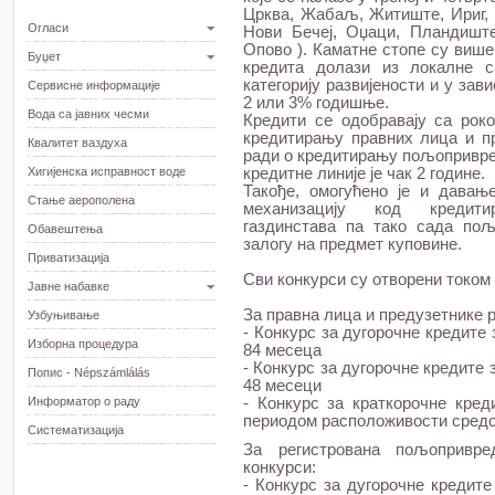
Црква, Жабаљ, Житиште, Ириг,
Огласи
Нови Бечеј, Оџаци, Пландишт
Опово ). Каматне стопе су више
Буџет
кредита долази из локалне с
категорију развијености и у за
Сервисне информације
2 или 3% годишње.
Вода са јавних чесми
Кредити се одобравају са рок
кредитирању правних лица и пр
Квалитет ваздуха
ради о кредитирању пољопривред
Хигијенска исправност воде
кредитне линије је чак 2 године.
Такође, омогућено је и давањ
Стање аерополена
механизацију код кредити
газдинстава па тако сада по
Обавештења
залогу на предмет куповине.
Приватизација
Сви конкурси су отворени током 
Јавне набавке
За правна лица и предузетнике 
Узбуњивање
- Конкурс за дугорочне кредите
Изборна процедура
84 месеца
- Конкурс за дугорочне кредите 
Попис - Népszámlálás
48 месеци
Информатор о раду
- Конкурс за краткорочне кред
периодом расположивости средс
Систематизација
За регистрована пољопривре
конкурси:
- Конкурс за дугорочне кредит