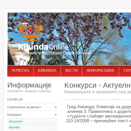
ПОЧЕТНА
КИКИНДА
ВЕСТИ
ИНФОРМАЦИЈЕ
СЕР
Информације
Kонкурси - Актуелн
Пронађите тражену страницу
Конкуришите и промените свој ж
COVID-19
Град Кикинда, Комисија за доде
Саопштења за јавност
алинеја 3. Правилника о додел
Kонкурси
студенте слабијег материјалног
110-14/2008 – пречишћен текст и
Актуелни
Архива