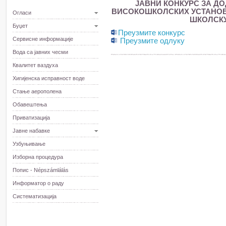
ЈАВНИ КОНКУРС ЗА Д
ВИСОКОШКОЛСКИХ УСТАНОВА
Огласи
ШКОЛСКУ 
Буџет
Преузмите конкурс
Сервисне информације
Преузмите одлуку
Вода са јавних чесми
Квалитет ваздуха
Хигијенска исправност воде
Стање аерополена
Обавештења
Приватизација
Јавне набавке
Узбуњивање
Изборна процедура
Попис - Népszámlálás
Информатор о раду
Систематизација