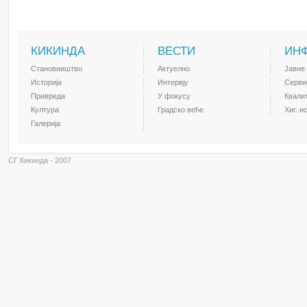
КИКИНДА
ВЕСТИ
ИН
Становништво
Актуелно
Јавне
Историја
Интервју
Серви
Привреда
У фокусу
Квали
Култура
Градско веће
Хиг. и
Галерија
СГ Кикинда - 2007