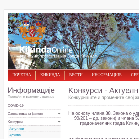
ПОЧЕТНА
КИКИНДА
ВЕСТИ
ИНФОРМАЦИЈЕ
СЕР
Информације
Kонкурси - Актуелн
Пронађите тражену страницу
Конкуришите и промените свој ж
COVID-19
На основу члана 38. Закона о уд
Саопштења за јавност
99/201 – др. закони) и члана 5
Kонкурси
градоначелник града Кикинд
Актуелни
Архива