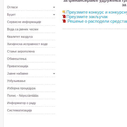
за финансирање удружења грађ
за
Огласи
Преузмите конкурс и конкурсн
Буџет
Преузмите закључак
Решење о расподели средста
Сервисне информације
Вода са јавних чесми
Квалитет ваздуха
Хигијенска исправност воде
Стање аерополена
Обавештења
Приватизација
Јавне набавке
Узбуњивање
Изборна процедура
Попис - Népszámlálás
Информатор о раду
Систематизација