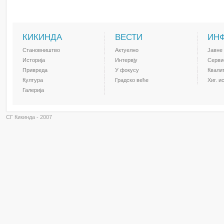
КИКИНДА
ВЕСТИ
ИН
Становништво
Актуелно
Јавне
Историја
Интервју
Серви
Привреда
У фокусу
Квали
Култура
Градско веће
Хиг. и
Галерија
СГ Кикинда - 2007