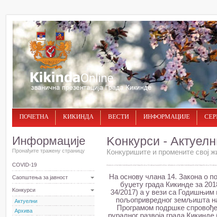
ПОЧЕТНА
КИКИНДА
ВЕСТИ
ИНФОРМАЦИЈЕ
СЕР
Информације
Kонкурси - Актуелн
Пронађите тражену страницу
Конкуришите и промените свој ж
COVID-19
На основу члана 14. Закона о п
Саопштења за јавност
буџету града Кикинде за 2018
Kонкурси
34/2017) а у вези са Годишњим
пољопривредног земљишта на 
Актуелни
Програмом подршке спровође
Архива
руралног развоја градa Кикиндe б