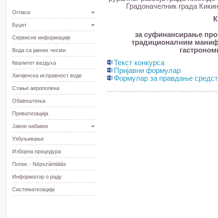
Градоначелник града Кикинд
Огласи
К
Буџет
за суфинансирање про
Сервисне информације
традиционалним манифе
гастрономи
Вода са јавних чесми
Текст конкурса
Квалитет ваздуха
Пријавни формулар
Хигијенска исправност воде
Формулар за правдање средс
Стање аерополена
Обавештења
Приватизација
Јавне набавке
Узбуњивање
Изборна процедура
Попис - Népszámlálás
Информатор о раду
Систематизација