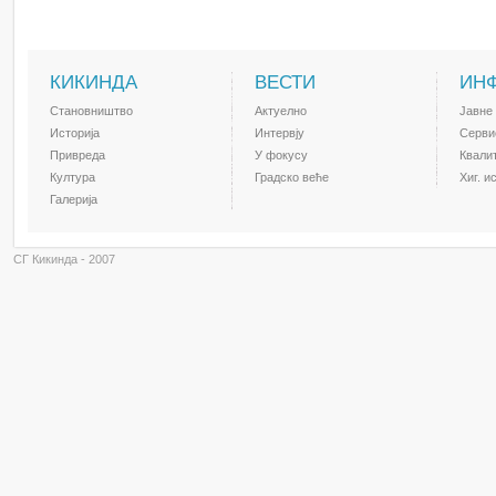
КИКИНДА
ВЕСТИ
ИН
Становништво
Актуелно
Јавне
Историја
Интервју
Серви
Привреда
У фокусу
Квали
Култура
Градско веће
Хиг. и
Галерија
СГ Кикинда - 2007