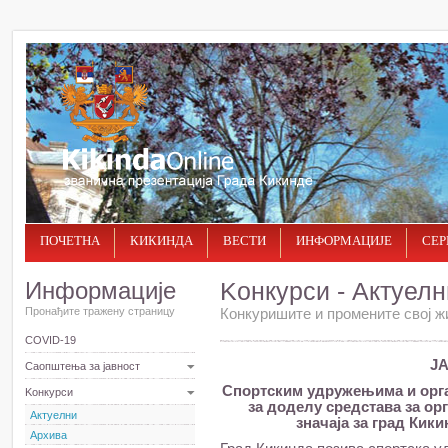
ПОЧЕТНА
КИКИНДА
ВЕСТИ
ИНФОРМАЦИЈЕ
СЕР
Информације
Kонкурси - Актуелн
Пронађите тражену страницу
Конкуришите и промените свој ж
COVID-19
Ј
Саопштења за јавност
Спортским удружењима и орга
Kонкурси
за доделу средстава за ор
Актуелни
значаја за град Кик
Архива