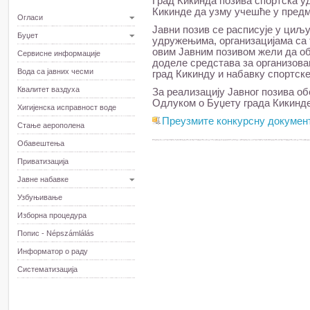
Град Кикинда позива спортска уд
Кикинде да узму учешће у предм
Огласи
Јавни позив се расписује у циљ
Буџет
удружењима, организацијама са 
овим Јавним позивом жели да об
Сервисне информације
доделе средстава за организова
Вода са јавних чесми
град Кикинду и набавку спортск
Квалитет ваздуха
За реализацију Јавног позива о
Одлуком о Буџету града Кикинде
Хигијенска исправност воде
Преузмите конкурсну докумен
Стање аерополена
Обавештења
Приватизација
Јавне набавке
Узбуњивање
Изборна процедура
Попис - Népszámlálás
Информатор о раду
Систематизација