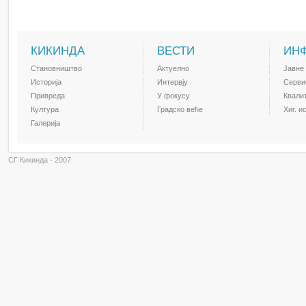
КИКИНДА
ВЕСТИ
ИН
Становништво
Актуелно
Јавне
Историја
Интервју
Серви
Привреда
У фокусу
Квали
Култура
Градско веће
Хиг. и
Галерија
СГ Кикинда - 2007