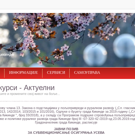
ИНФОРМАЦИЈЕ
СЕРВИСИ
САМОУПРАВА
курси - Актуелни
ите и промените свој живот на боље...
ову члана 13. Закона о подстицајима у пољопривреди и руралном развоју („Сл. гласник
013, 142/2014, 103/2015 и 101/2016), Одлуке о буџету града Кикинде за 2019.годину („С
а Кикинде “, број 33/2018), а у складу са Програмом подршке спровођења пољопривре
ке и политике руралног развоја градa Кикиндe број III -07-320-42 /2019 од 23.05.2019.год
Градоначелник града Кикинде, расписује
ЈАВНИ ПОЗИВ
ЗА СУБВЕНЦИОНИСАЊЕ ОСИГУРАЊА УСЕВА