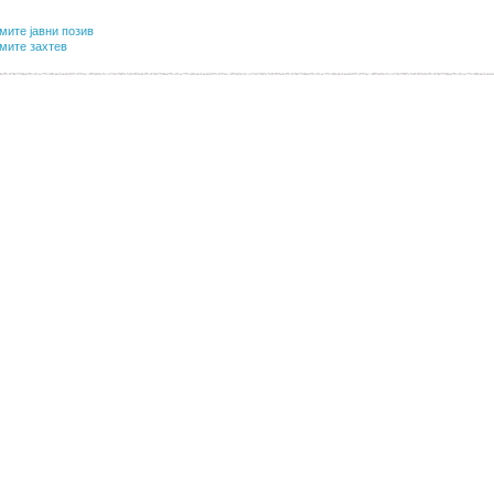
мите јавни позив
мите захтев