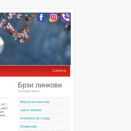
Latinica
Брзи линкови
Сазнајте више...
Виртуелни матичар
 РС“,
л.лист
Јавне набавке
дне
ине ,
Информатор о раду
Евиденције