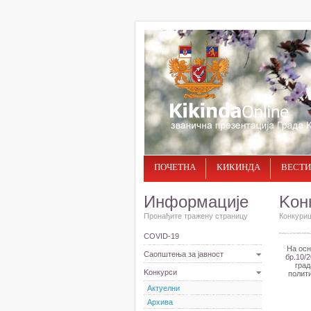
ПОЧЕТНА
КИКИНДА
ВЕСТИ
Информације
Kон
Пронађите тражену страницу
Конкуриш
COVID-19
На осн
Саопштења за јавност
бр.10/2
град
Kонкурси
полити
Актуелни
Архива