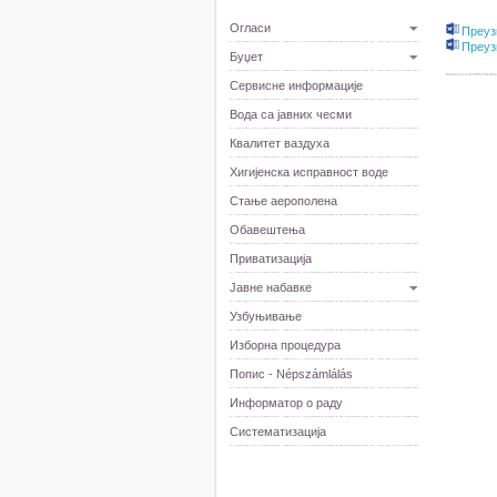
Огласи
Преуз
Преуз
Буџет
Сервисне информације
Вода са јавних чесми
Квалитет ваздуха
Хигијенска исправност воде
Стање аерополена
Обавештења
Приватизација
Јавне набавке
Узбуњивање
Изборна процедура
Попис - Népszámlálás
Информатор о раду
Систематизација