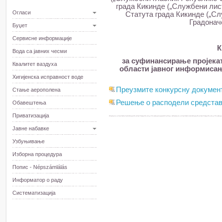
града Кикинде („Службени лист 
Огласи
Статута града Кикинде („Слу
Градонач
Буџет
Сервисне информације
К
Вода са јавних чесми
за суфинансирање пројека
Квалитет ваздуха
области јавног информисања
Хигијенска исправност воде
Преузмите конкурсну докумен
Стање аерополена
Решење о расподели средста
Обавештења
Приватизација
Јавне набавке
Узбуњивање
Изборна процедура
Попис - Népszámlálás
Информатор о раду
Систематизација