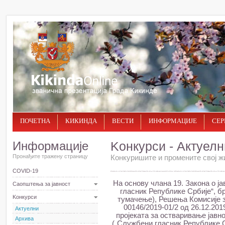
ПОЧЕТНА
КИКИНДА
ВЕСТИ
ИНФОРМАЦИЈЕ
СЕР
Информације
Kонкурси - Актуелн
Пронађите тражену страницу
Конкуришите и промените свој ж
COVID-19
На основу члана 19. Закона о 
Саопштења за јавност
гласник Републике Србије“, бр
Kонкурси
тумачење), Решења Комисије з
00146/2019-01/2 од 26.12.20
Актуелни
пројеката за остваривање јавн
Архива
(„Службени гласник Републике Ср