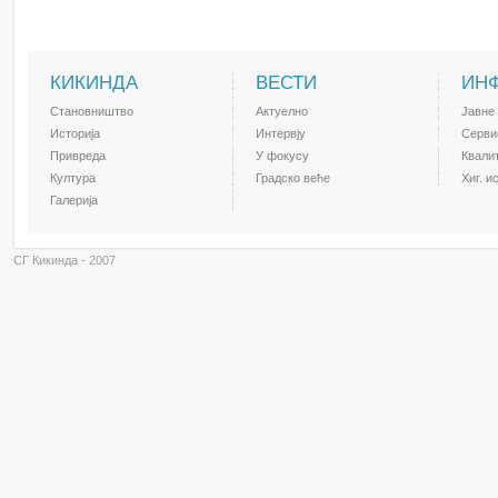
КИКИНДА
ВЕСТИ
ИН
Становништво
Актуелно
Јавне
Историја
Интервју
Серви
Привреда
У фокусу
Квали
Култура
Градско веће
Хиг. и
Галерија
СГ Кикинда - 2007