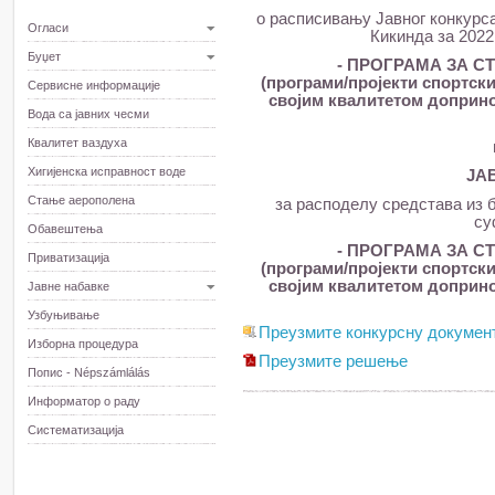
о расписивању Јавног конкурса
Огласи
Кикинда за 2022
Буџет
- ПРОГРАМА ЗА С
(програми/пројекти спортск
Сервисне информације
својим квалитетом доприно
Вода са јавних чесми
Квалитет ваздуха
Хигијенска исправност воде
ЈА
Стање аерополена
за расподелу средстава из б
су
Обавештења
- ПРОГРАМА ЗА С
Приватизација
(програми/пројекти спортск
својим квалитетом доприно
Јавне набавке
Узбуњивање
Преузмите конкурсну докумен
Изборна процедура
Преузмите решење
Попис - Népszámlálás
Информатор о раду
Систематизација