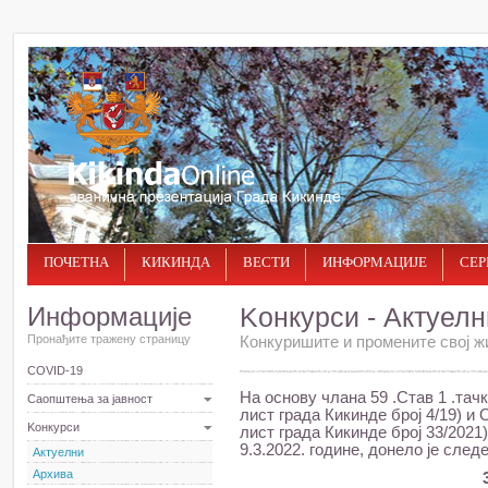
ПОЧЕТНА
КИКИНДА
ВЕСТИ
ИНФОРМАЦИЈЕ
СЕР
Информације
Kонкурси - Актуелн
Пронађите тражену страницу
Конкуришите и промените свој ж
COVID-19
На основу члана 59 .Став 1 .тач
Саопштења за јавност
лист града Кикинде број 4/19) и
Kонкурси
лист града Кикинде број 33/2021
9.3.2022. године, донело је след
Актуелни
Архива