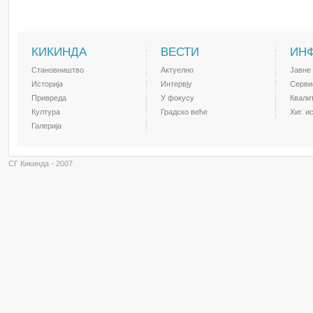
КИКИНДА
ВЕСТИ
ИН
Становништво
Актуелно
Јавне
Историја
Интервју
Серви
Привреда
У фокусу
Квали
Култура
Градско веће
Хиг. и
Галерија
СГ Кикинда - 2007