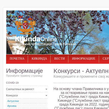
ПОЧЕТНА
КИКИНДА
ВЕСТИ
ИНФОРМАЦИЈЕ
СЕР
Информације
Kонкурси - Актуелн
Пронађите тражену страницу
Конкуришите и промените свој ж
COVID-19
На основу члана Правилника о у
Саопштења за јавност
за остваривање права на на
Kонкурси
("Службени лист града Кикинде
Кикинде ("Службени лист града
Актуелни
града Кикинде за 2022. годину
Архива
("Службени лист града Кикинде",