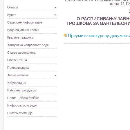
дана 11.0
Огласи
Буџет
О РАСПИСИВАЊУ ЈАВН
Сервисне информације
ТРОШКОВА ЗА ВАНТЕЛЕСНУ 
Вода са јавних чесми
Преумите конкурсну документ
Квалитет ваздуха
Хигијенска исправност воде
Стање аерополена
Обавештења
Приватизација
Јавне набавке
Узбуњивање
Изборна процедура
Попис - Népszámlálás
Информатор о раду
Систематизација