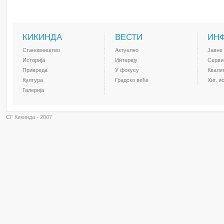
КИКИНДА
ВЕСТИ
ИН
Становништво
Актуелно
Јавне
Историја
Интервју
Серви
Привреда
У фокусу
Квали
Култура
Градско веће
Хиг. и
Галерија
СГ Кикинда - 2007