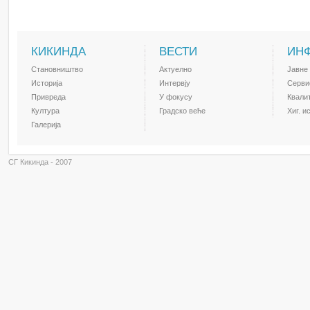
КИКИНДА
ВЕСТИ
ИН
Становништво
Актуелно
Јавне
Историја
Интервју
Серви
Привреда
У фокусу
Квали
Култура
Градско веће
Хиг. и
Галерија
СГ Кикинда - 2007