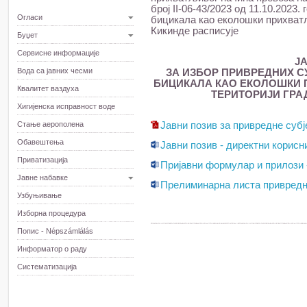
број II-06-43/2023 од 11.10.2023
Огласи
бицикала као еколошки прихватљ
Кикинде расписује
Буџет
Сервисне информације
Ј
Вода са јавних чесми
ЗА ИЗБОР ПРИВРЕДНИХ С
БИЦИКАЛА КАО ЕКОЛОШКИ 
Квалитет ваздуха
ТЕРИТОРИЈИ ГРАД
Хигијенска исправност воде
Стање аерополена
Јавни позив за привредне субј
Обавештења
Јавни позив - директни корисн
Приватизација
Пријавни формулар и прилози 
Јавне набавке
Прелиминарна листа привредни
Узбуњивање
Изборна процедура
Попис - Népszámlálás
Информатор о раду
Систематизација