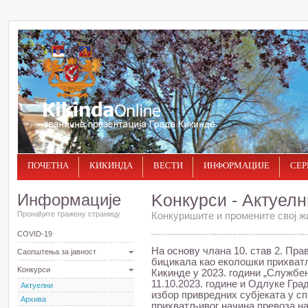
ПОЧЕТНА
КИКИНДА
ВЕСТИ
ИНФОРМАЦИЈЕ
СЕР
Информације
Kонкурси - Актуелн
Пронађите тражену страницу
Конкуришите и промените свој ж
COVID-19
На основу члана 10. став 2. Пр
Саопштења за јавност
бицикала као еколошки прихватљ
Kонкурси
Кикинде у 2023. години „Службен
11.10.2023. године и Одлуке Гра
Актуелни
избор привредних субјеката у с
Архива
прихватљивог начина превоза на 