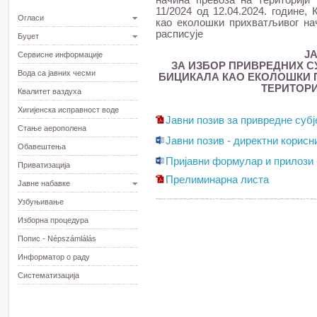
начина превоза на територији г
11/2024 од 12.04.2024. године,
Огласи
као еколошки прихватљивог нач
расписује
Буџет
Ј
Сервисне информације
ЗА ИЗБОР ПРИВРЕДНИХ С
Вода са јавних чесми
БИЦИКАЛА КАО ЕКОЛОШКИ 
ТЕРИТОРИ
Квалитет ваздуха
Хигијенска исправност воде
Јавни позив за привредне субј
Стање аерополена
Јавни позив - директни корисн
Обавештења
Пријавни формулар и прилози 
Приватизација
Прелиминарна листа
Јавне набавке
Узбуњивање
Изборна процедура
Попис - Népszámlálás
Информатор о раду
Систематизација