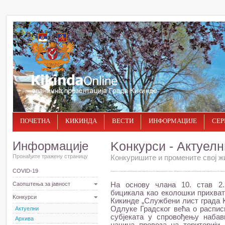
ПОЧЕТНА
КИКИНДА
ВЕСТИ
ИНФОРМАЦИЈЕ
СЕР
Информације
Kонкурси - Актуелн
Пронађите тражену страницу
Конкуришите и промените свој ж
COVID-19
Саопштења за јавност
На основу члана 10. став 2
бицикала као еколошки прихват
Kонкурси
Кикинде „Службени лист града Ки
Одлуке Градског већа о распис
Актуелни
субјеката у спровођењу наба
Архива