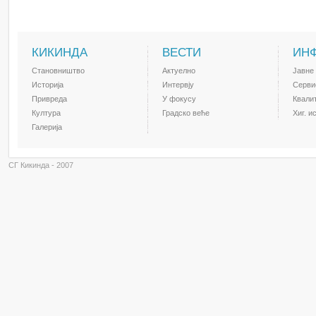
КИКИНДА
ВЕСТИ
ИН
Становништво
Актуелно
Јавне
Историја
Интервју
Серви
Привреда
У фокусу
Квали
Култура
Градско веће
Хиг. и
Галерија
СГ Кикинда - 2007