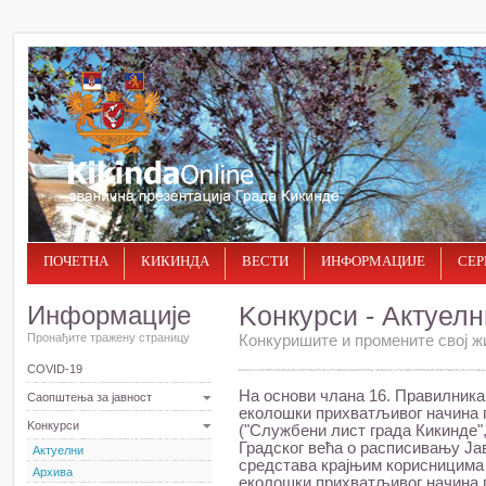
ПОЧЕТНА
КИКИНДА
ВЕСТИ
ИНФОРМАЦИЈЕ
СЕР
Информације
Kонкурси - Актуелн
Пронађите тражену страницу
Конкуришите и промените свој ж
COVID-19
На основи члана 16. Правилник
Саопштења за јавност
еколошки прихватљивог начина п
Kонкурси
("Службени лист града Кикинде", 
Градског већа о расписивању Ја
Актуелни
средстава крајњим корисницима 
Архива
еколошки прихватљивог начина п