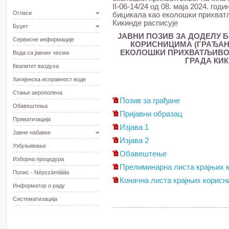
II-06-14/24 од 08. маја 2024. год
Огласи
бицикала као еколошки прихватљ
Кикинде расписује
Буџет
ЈАВНИ ПОЗИВ ЗА ДОДЕЛУ 
Сервисне информације
КОРИСНИЦИМА (ГРАЂАН
ЕКОЛОШКИ ПРИХВАТЉИВОГ
Вода са јавних чесми
ГРАДА КИК
Квалитет ваздуха
Хигијенска исправност воде
Стање аерополена
Позив за грађане
Обавештења
Пријавни образац
Приватизација
Изјава 1
Јавне набавке
Изјава 2
Узбуњивање
Обавештење
Изборна процедура
Прелиминарна листа крајњих к
Попис - Népszámlálás
Коначна листа крајњих корисн
Информатор о раду
Систематизација