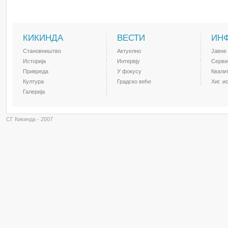
КИКИНДА
ВЕСТИ
ИН
Становништво
Актуелно
Јавне
Историја
Интервју
Серви
Привреда
У фокусу
Квали
Култура
Градско веће
Хиг. и
Галерија
СГ Кикинда - 2007