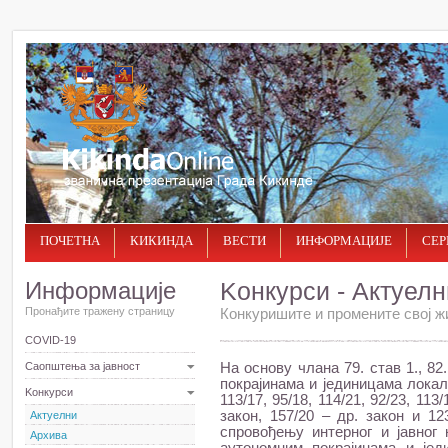
ПОЧЕТНА
КИКИНДА
ВЕСТИ
ИНФОРМАЦИЈЕ
СЕР
Информације
Kонкурси - Актуелн
Пронађите тражену страницу
Конкуришите и промените свој ж
COVID-19
Саопштења за јавност
На основу члана 79. став 1., 8
покрајинама и јединицама локал
Kонкурси
113/17, 95/18, 114/21, 92/23, 113/
закон, 157/20 – др. закон и 12
Актуелни
спровођењу интерног и јавног
Архива