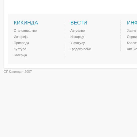
КИКИНДА
ВЕСТИ
ИН
Становништво
Актуелно
Јавне
Историја
Интервју
Серви
Привреда
У фокусу
Квали
Култура
Градско веће
Хиг. и
Галерија
СГ Кикинда - 2007