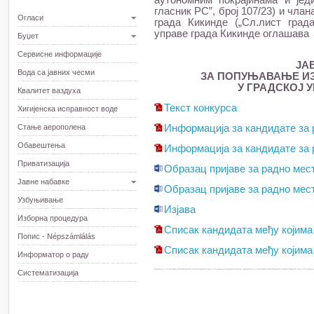
аутономним покрајинама и је
гласник РС”, број 107/23) и чла
Огласи
града Кикинде („Сл.лист града
управе града Кикинде оглашава
Буџет
Сервисне информације
ЈА
Вода са јавних чесми
ЗА ПОПУЊАВАЊЕ И
У ГРАДСКОЈ 
Квалитет ваздуха
Текст конкурса
Хигијенска исправност воде
Стање аерополена
Информација за кандидате за 
Обавештења
Информација за кандидате за 
Приватизација
Образац пријаве за радно мес
Јавне набавке
Образац пријаве за радно мес
Узбуњивање
Изјава
Изборна процедура
Списак кандидата међу којима 
Попис - Népszámlálás
Списак кандидата међу којима 
Информатор о раду
Систематизација