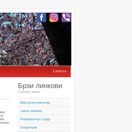
Latinica
Брзи линкови
Сазнајте више...
Виртуелни матичар
Јавне набавке
ване
на
оба
Информатор о раду
 полен
Евиденције