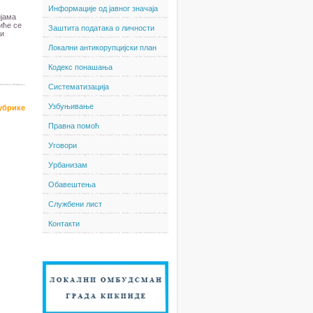
Информације од јавног значаја
ијама
иће се
Заштита података о личности
 и
Локални антикорупцијски план
Кодекс понашања
Систематизација
Узбуњивање
рубрике
Правна помоћ
Уговори
Урбанизам
Обавештења
Службени лист
Контакти