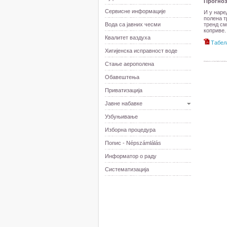
Прогноза
Сервисне информације
И у наре
полена т
Вода са јавних чесми
тренд см
коприве.
Квалитет ваздуха
Табел
Хигијенска исправност воде
Стање аерополена
Обавештења
Приватизација
Јавне набавке
Узбуњивање
Изборна процедура
Попис - Népszámlálás
Информатор о раду
Систематизација