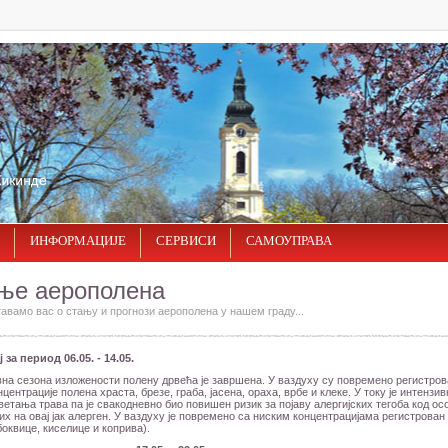
ИНФОРМАЦИЈЕ
СЕРВИСИ
САМОУПРАВА
ње аерополена
вамо вас о стању и прогнози аерополена у нашем граду...
 за период 06.05. - 14.05.
на сезона изложености полену дрвећа је завршена. У ваздуху су повремено регистро
нцентрације полена храста, брезе, граба, јасена, ораха, врбе и клеке. У току је интензив
ветања трава па је свакодневно био повишен ризик за појаву алергијских тегоба код ос
х на овај јак алерген. У ваздуху је повремено са ниским концентрацијама регистрован
боквице, киселице и коприва).