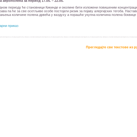
 аерополена за период 17.05. – 22.05.
дном периоду ће становници Кикинде и околине бити изложени повишеним концентрац
рава па ће за све осетљиве особе постојати ризик за појаву алергијских тегоба. Настав
ањења количине полена дрвећа у ваздуху а порашће укупна количина полена боквице
арни приказ
Прегледајте све текстове из 