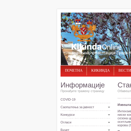
ПОЧЕТНА
КИКИНДА
ВЕСТИ
Информације
Ста
Пронађите тражену страницу
Обавешта
COVID-19
Извештај
Саопштења за јавност
Интензив
Kонкурси
ниске ко
сезона ц
осетљиви
Огласи
корова (
Буџет