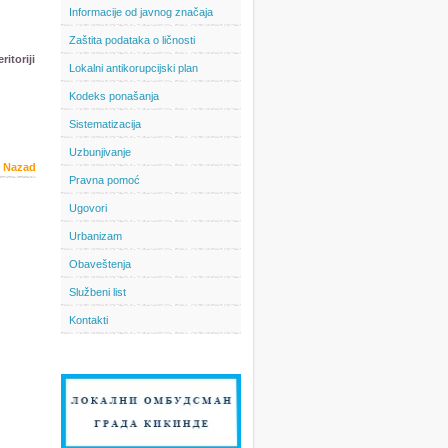
Informacije od javnog značaja
Zaštita podataka o ličnosti
itoriji
Lokalni antikorupcijski plan
Kodeks ponašanja
Sistematizacija
Uzbunjivanje
Nazad
Pravna pomoć
Ugovori
Urbanizam
Obaveštenja
Službeni list
Kontakti