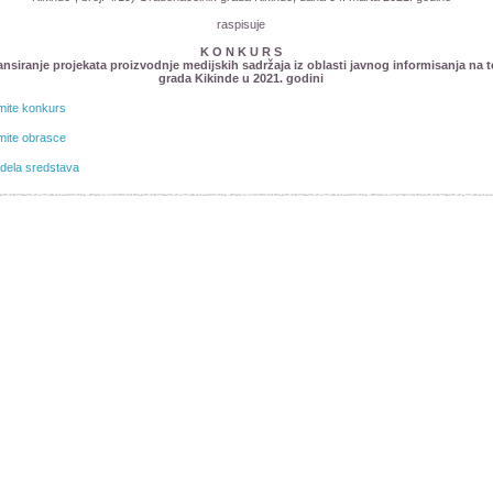
raspisuje
K O N K U R S
ansiranje projekata proizvodnje medijskih sadržaja iz oblasti javnog informisanja na ter
grada Kikinde u 2021. godini
mite konkurs
mite obrasce
dela sredstava