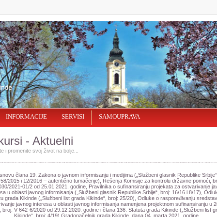
INFORMACIJE
SERVISI
SAMOUPRAVA
ursi - Aktuelni
e i promenite svoj život na bolјe...
novu člana 19. Zakona o javnom informisanju i medijima („Službeni glasnik Republike Srbije“,
 58/2015 i 12/2016 – autentično tumačenje), Rešenja Komisije za kontrolu državne pomoći, br
30/2021-01/2 od 25.01.2021. godine, Pravilnika o sufinansiranju projekata za ostvarivanje j
esa u oblasti javnog informisanja („Službeni glasnik Republike Srbije“, broj: 16/16 i 8/17), Odlu
u grada Kikinde („Službeni list grada Kikinde“, broj: 25/20), Odluke o raspoređivanju sredsta
ivanje javnog interesa u oblasti javnog informisanja namenjena projektnom sufinansiranju u 
, broj: V-642-6/2020 od 29.12.2020. godine i člana 136. Statuta grada Kikinde („Službeni list 
Kikinde“, broj: 4/19) Gradonačelnik grada Kikinde, dana 04. marta 2021. godine