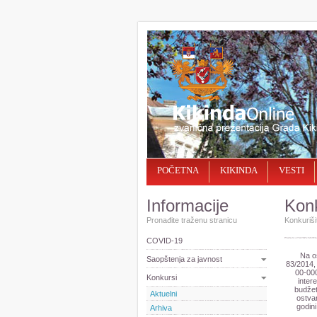
POČETNA
KIKINDA
VESTI
Informacije
Konk
Pronađite traženu stranicu
Konkurišit
COVID-19
Na os
Saopštenja za javnost
83/2014,
00-000
Konkursi
inter
budžet
Aktuelni
ostvar
godini
Arhiva