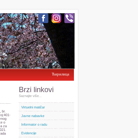
Ћирилица
Brzi linkovi
Saznajte više...
Virtuelni matičar
 br.
oj:401-
Javne nabavke
avnog
ke o
Informator o radu
va za
2021.
Evidencije
grada