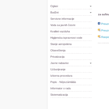
Oglasi
Budžet
za sufin
Servisne informacije
Preuz
Voda sa javnih česmi
Preuz
Kvalitet vazduha
Raspo
Higijenska ispravnost vode
Stanje aeropolena
Obaveštenja
Privatizacija
Javne nabavke
Uzbunjivanje
Izborna procedura
Popis - Népszámlálás
Informator o radu
Sistematizacija