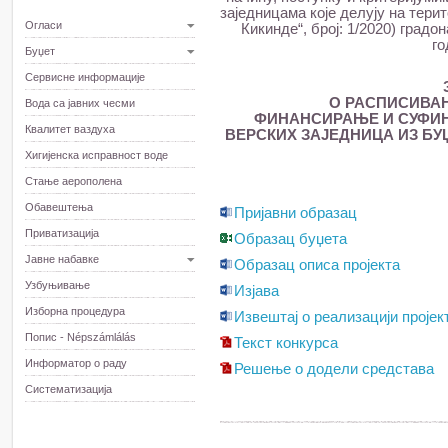
заједницама које делују на тери
Огласи
Кикинде“, број: 1/2020) градон
го
Буџет
Сервисне информације
О РАСПИСИВАЊ
Вода са јавних чесми
ФИНАНСИРАЊЕ И СУФИН
Квалитет ваздуха
ВЕРСКИХ ЗАЈЕДНИЦА ИЗ БУЏ
Хигијенска исправност воде
Стање аерополена
Обавештења
Пријавни образац
Приватизација
Образац буџета
Јавне набавке
Образац описа пројекта
Узбуњивање
Изјава
Изборна процедура
Извештај о реализацији пројек
Попис - Népszámlálás
Текст конкурса
Информатор о раду
Решење о додели средстава
Систематизација