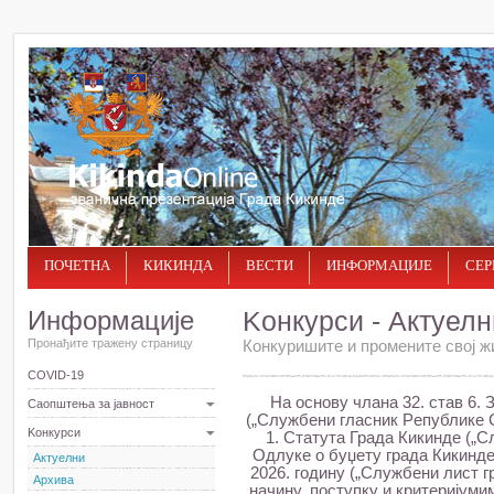
ПОЧЕТНА
КИКИНДА
ВЕСТИ
ИНФОРМАЦИЈЕ
СЕР
Информације
Kонкурси - Актуелн
Пронађите тражену страницу
Конкуришите и промените свој ж
COVID-19
На основу члана 32. став 6.
Саопштења за јавност
(„Службени гласник Рeпублике Срб
Kонкурси
1. Статута Града Кикинде („Сл
Одлуке о буџету града Кикинде 
Актуелни
2026. годину („Службени лист г
Архива
начину, поступку и критеријуми