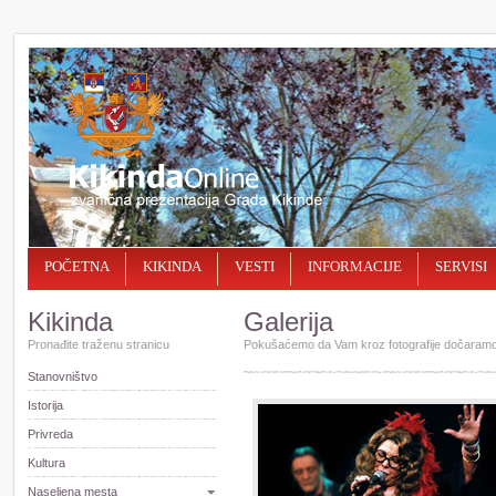
POČETNA
KIKINDA
VESTI
INFORMACIJE
SERVISI
Kikinda
Galerija
Pronađite traženu stranicu
Pokušaćemo da Vam kroz fotografije dočaramo l
Stanovništvo
Istorija
Privreda
Kultura
Naselјena mesta