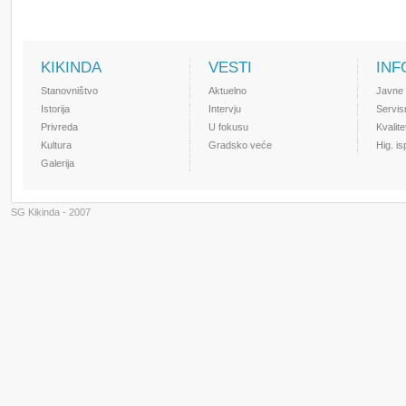
KIKINDA
VESTI
INF
Stanovništvo
Aktuelno
Javne
Istorija
Intervju
Servis
Privreda
U fokusu
Kvalit
Kultura
Gradsko veće
Hig. i
Galerija
SG Kikinda - 2007