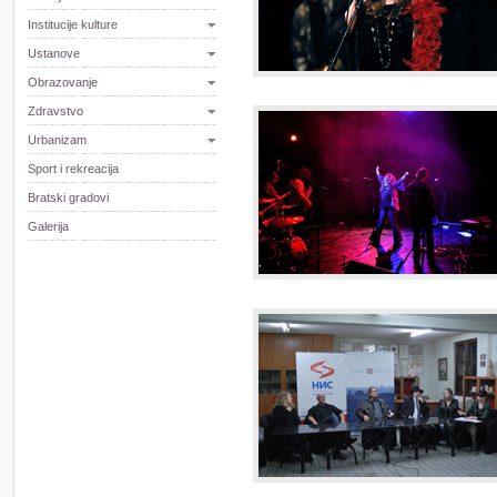
Institucije kulture
Ustanove
Obrazovanje
Zdravstvo
Urbanizam
Sport i rekreacija
Bratski gradovi
Galerija