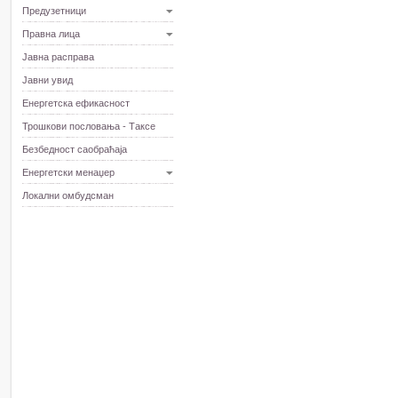
Предузетници
Правна лица
Јавна расправа
Јавни увид
Енергетска ефикасност
Трошкови пословања - Таксе
Безбедност саобраћаја
Енергетски менаџер
Локални омбудсман