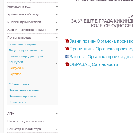
Комунални ред
Урбанизам - обрасци
Ј
ЗА УЧЕШЋЕ ГРАДА КИКИН
Инспекцијски послови
КОЈЕ СЕ ОДНОСЕ
Заштита животне средине
Пољопривреда
Јавни позив- Органска произв
Годишњи програм
Правилник - Органска произв
Лицитација земљишта
Пољопривредни сајам
Захтев - Органска производња
Конкурси
ОБРАЗАЦ Сагласности
Актуелни
Архива
Обавештења
Закуп јавна својина
Закони и прописи
Књига поља
ЛПА
Питајте градоначелника
Регистар инвеститора