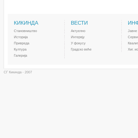
КИКИНДА
ВЕСТИ
ИН
Становништво
Актуелно
Јавне
Историја
Интервју
Серви
Привреда
У фокусу
Квали
Култура
Градско веће
Хиг. и
Галерија
СГ Кикинда - 2007