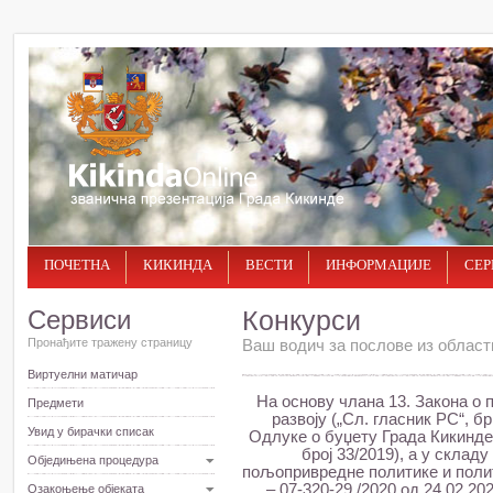
ПОЧЕТНА
КИКИНДА
ВЕСТИ
ИНФОРМАЦИЈЕ
СЕР
Сервиси
Конкурси
Пронађите тражену страницу
Ваш водич за послове из област
Виртуелни матичар
На основу члана 13. Закона о
Предмети
развоју („Сл. гласник РС“, бр
Увид у бирачки списак
Одлуке о буџету Града Кикинде 
број 33/2019), а у скла
Обједињена процедура
пољопривредне политике и полити
– 07-320-29 /2020 од 24.02.2
Озакоњење објеката