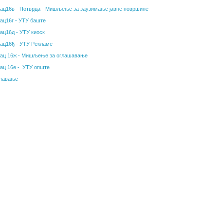
ац16в - Потврда - Мишљење за заузимање јавне површине
ац16г - УТУ баште
ац16д - УТУ киоск
ац16ђ - УТУ Рекламе
ац 16ж - Мишљење за оглашавање
ац 16е - УТУ опште
павање