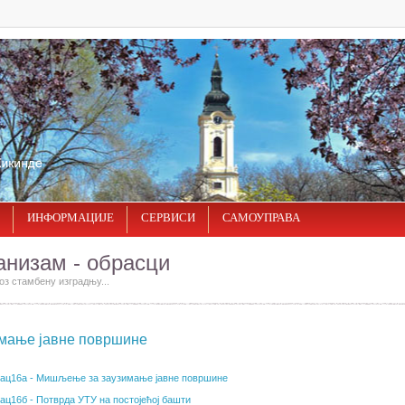
ИНФОРМАЦИЈЕ
СЕРВИСИ
САМОУПРАВА
анизам - обрасци
оз стамбену изградњу...
мање јавне површине
ац16а - Мишљење за заузимање јавне површине
ац16б - Потврда УТУ на постојећој башти