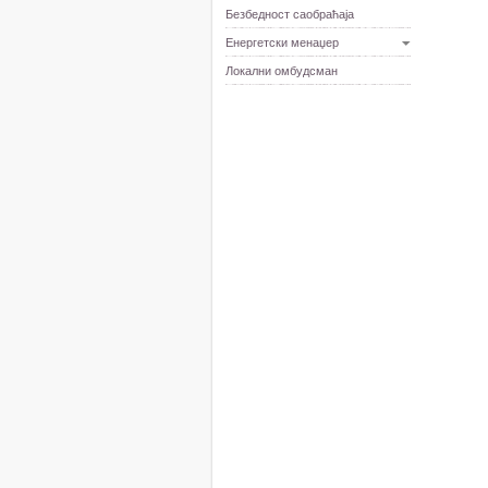
Безбедност саобраћаја
Енергетски менаџер
Локални омбудсман