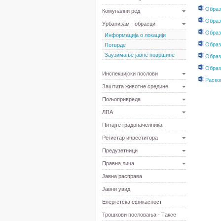
Образ
Комунални ред
Образ
Урбанизам - обрасци
Образ
Информација о локацији
Образ
Потврде
Заузимање јавне површине
Образ
Образ
Инспекцијски послови
Раско
Заштита животне средине
Пољопривреда
ЛПА
Питајте градоначелника
Регистар инвеститора
Предузетници
Правна лица
Јавна расправа
Јавни увид
Енергетска ефикасност
Трошкови пословања - Таксе