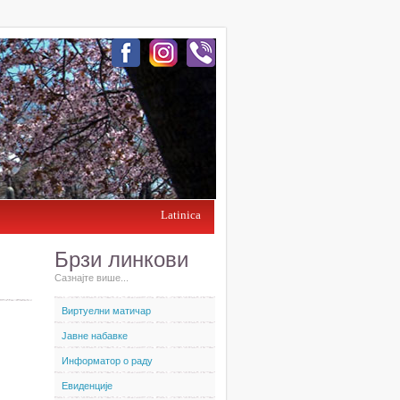
Latinica
Брзи линкови
Сазнајте више...
Виртуелни матичар
Јавне набавке
Информатор о раду
Евиденције