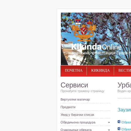
ПОЧЕТНА
КИКИНДА
ВЕСТИ
Сервиси
Урб
Пронађите тражену страницу
Водич кр
Виртуелни матичар
Предмети
Заузи
Увид у бирачки списак
Обједињена процедура
Образ
Образ
Озакоњење објеката