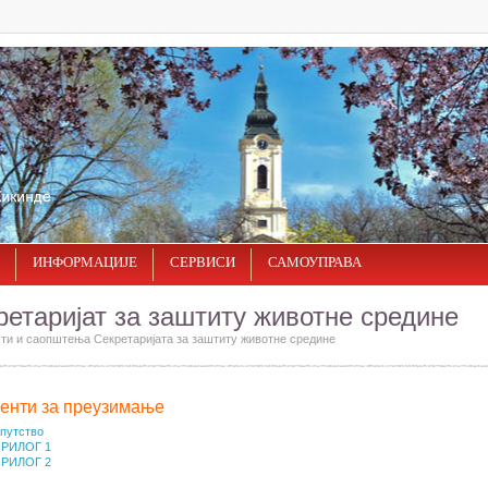
ИНФОРМАЦИЈЕ
СЕРВИСИ
САМОУПРАВА
ретаријат за заштиту животне средине
ти и саопштења Секретаријата за заштиту животне средине
енти за преузимање
путство
РИЛОГ 1
РИЛОГ 2