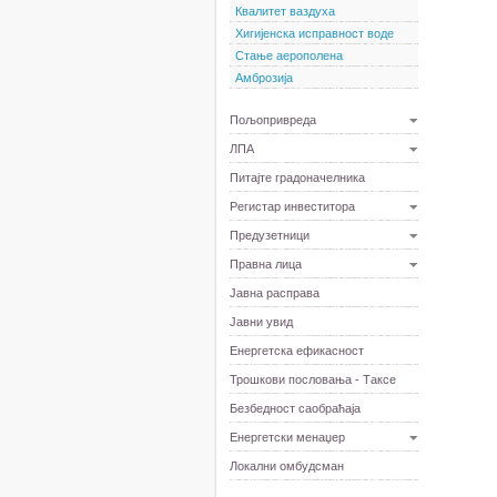
Квалитет ваздуха
Хигијенска исправност воде
Стање аерополена
Амброзија
Пољопривреда
ЛПА
Питајте градоначелника
Регистар инвеститора
Предузетници
Правна лица
Јавна расправа
Јавни увид
Енергетска ефикасност
Трошкови пословања - Таксе
Безбедност саобраћаја
Енергетски менаџер
Локални омбудсман