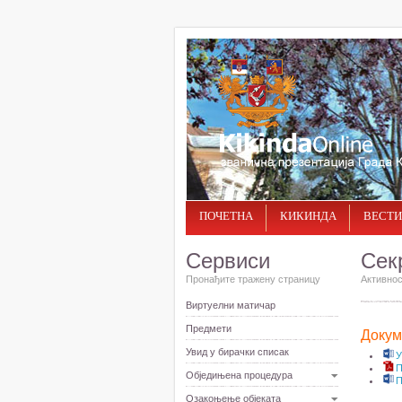
ПОЧЕТНА
КИКИНДА
ВЕСТИ
Сервиси
Сек
Пронађите тражену страницу
Активнос
Виртуелни матичар
Предмети
Докум
Увид у бирачки списак
У
П
Обједињена процедура
П
Озакоњење објеката