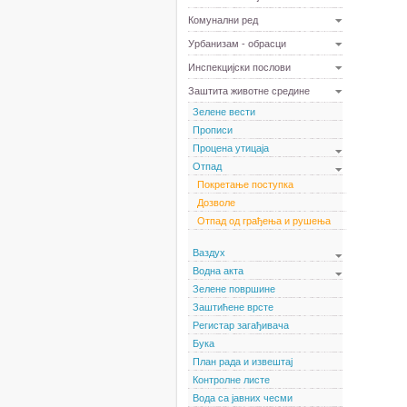
Комунални ред
Урбанизам - обрасци
Инспекцијски послови
Заштита животне средине
Зелене вести
Прописи
Процена утицаја
Отпад
Покретање поступка
Дозволе
Отпад од грађења и рушења
Ваздух
Водна акта
Зелене површине
Заштићене врсте
Регистар загађивача
Бука
План рада и извештај
Контролне листе
Вода са јавних чесми