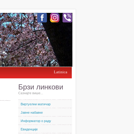
Latinica
Брзи линкови
Сазнајте више...
Виртуелни матичар
Јавне набавке
Информатор о раду
Евиденције