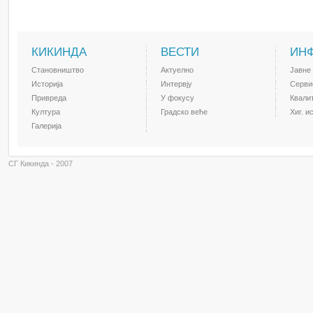
КИКИНДА
ВЕСТИ
ИН
Становништво
Актуелно
Јавне
Историја
Интервју
Серви
Привреда
У фокусу
Квали
Култура
Градско веће
Хиг. и
Галерија
СГ Кикинда - 2007