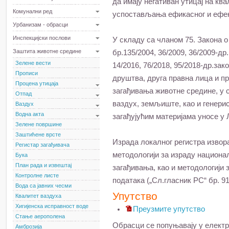
да имају негативан утицај на кв
Комунални ред
успостављања ефикасног и ефек
Урбанизам - обрасци
Инспекцијски послови
У складу са чланом 75. Закона 
Заштита животне средине
бр.135/2004, 36/2009, 36/2009-др.
Зелене вести
14/2016, 76/2018, 95/2018-др.зак
Прописи
друштва, друга правна лица и пр
Процена утицаја
загађивања животне средине, у с
Отпад
ваздух, земљиште, као и генери
Ваздух
Водна акта
загађујућим материјама уносе у 
Зелене површине
Заштићене врсте
Израда локалног регистра извор
Регистар загађивача
методологији за израду национал
Бука
План рада и извештај
загађивања, као и методологији 
Контролне листе
података („Сл.гласник РС“ бр. 91
Вода са јавних чесми
Упутство
Квалитет ваздуха
Хигијенска исправност воде
Преузмите упутство
Стање аерополена
Обрасци се попуњавају у електр
Амброзија