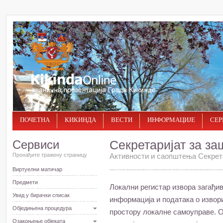
ПОЧЕТНА
КИКИНДА
ВЕСТИ
ИНФОРМАЦИЈЕ
СЕР
Сервиси
Секретаријат за за
Пронађите тражену страницу
Активности и саопштења Секрет
Виртуелни матичар
Предмети
Локални регистар извора загађ
Увид у бирачки списак
информација и података о извор
Обједињена процедура
простору локалне самоуправе. О
Озакоњење објеката