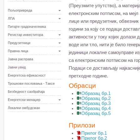
(Преузмите упутство), а матери
Пољопривреда
електронским потписом, на мејл а
ЛПА
лице или предузетник, обвезник
Питајте градоначелника
години за коју се подаци достав
Регистар инвеститора
активности у току којих долази д
Предузетници
воде или тло, нити је било гене
Правна лица
јединици локалне самоуправе из
Јавна расправа
са електронским потписом на гор
Јавни увид
Подаци се достављају најкасније
Енергетска ефикасност
претходне године.
Трошкови пословања - Таксе
Обрасци
Безбедност саобраћаја
Образац бр.1
Образац бр.2
Енергетски менаџер
Образац бр.3
Локални омбудсман
Образац бр.4
Образац бр.5
Прилози
Прилог бр.1
Прилог бр.2