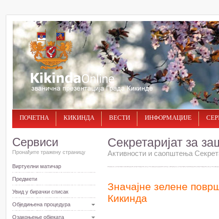
ПОЧЕТНА
КИКИНДА
ВЕСТИ
ИНФОРМАЦИЈЕ
СЕР
Сервиси
Секретаријат за за
Пронађите тражену страницу
Активности и саопштења Секрет
Виртуелни матичар
Предмети
Значајне зелене површ
Увид у бирачки списак
Кикинда
Обједињена процедура
Озакоњење објеката