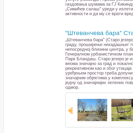
газдовања шумама за ГЈ Кикинда
„Симићев салаш” уреди у излети
активности и да му се врати вред
"Штеванчева бара" Ст
„Штеванчева бара” (Старо језеро
граду, проширење некадашњег то
непосредној близини центра, у б
Генералном урбанистичком плану
Парк Бландаш. Старо језеро је из
веома значајно за град и локалн
рекреативном као и због утицај
уређењем простор треба допунит
значајним објектима у комплекс
једну од значајнијих зелених пов
одмор.