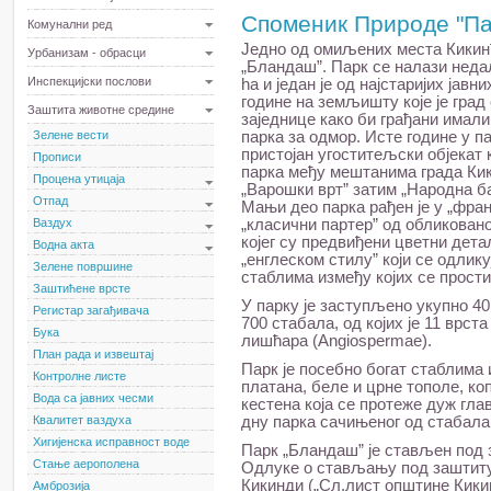
Споменик Природе "П
Комунални ред
Једно од омиљених места Кикинђ
Урбанизам - обрасци
„Бландаш”. Парк се налази неда
Инспекцијски послови
ha и један је од најстаријих јавн
године на земљишту које је град
Заштита животне средине
заједнице како би грађани имал
Зелене вести
парка за одмор. Исте године у па
пристојан угоститељски објекат 
Прописи
парка међу мештанима града Кик
Процена утицаја
„Варошки врт” затим „Народна ба
Отпад
Мањи део парка рађен је у „фран
Ваздух
„класични партер” од обликовано
којег су предвиђени цветни дета
Водна акта
„енглеском стилу” који се одлик
Зелене површине
стаблима између којих се прост
Заштићене врсте
У парку је заступљено укупно 40
Регистар загађивача
700 стабала, од којих је 11 врс
Бука
лишћара (Angiospermae).
План рада и извештај
Парк је посебно богат стаблима
Контролне листе
платана, беле и црне тополе, коп
Вода са јавних чесми
кестена која се протеже дуж глав
Квалитет ваздуха
дну парка сачињеног од стабала 
Хигијенска исправност воде
Парк „Бландаш” је стављен под 
Стање аерополена
Одлуке о стављању под заштиту
Кикинди („Сл.лист општине Кикин
Амброзија