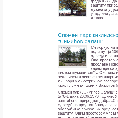
града Кикинда
заштиту приро
лужњака у дво
утврдили да и
државе.
Спомен парк кикиндск
"Симићев салаш"
Mеморијални п
подигнут је 19
одреду и поги
Овај простор j
прославе Прво
карактера са а
ниском шумовитошћу. Oколина и
зеленилом и оивичен четинарима
лишћари у симетричном распоре
храст лужњак, црни и Вајмутов б
Спомен парк „Симићев Салаш” с
2/78-1 дана 29.06.1979. године.
заштићеног природног добра „С
одреду” на предлог Завода за за
због губитка природних вредност
заштиту. Овим простором управ
услуге „Кикинда”, према услов