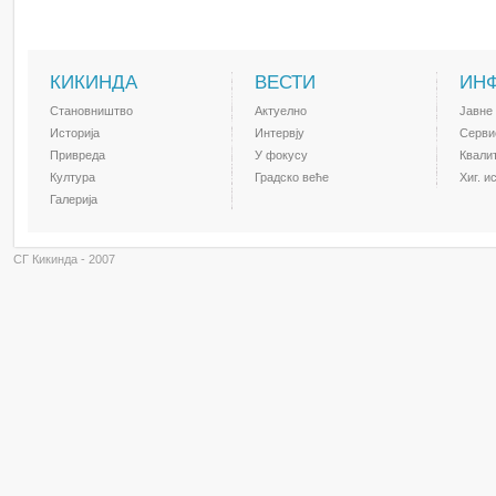
КИКИНДА
ВЕСТИ
ИН
Становништво
Актуелно
Јавне
Историја
Интервју
Серви
Привреда
У фокусу
Квали
Култура
Градско веће
Хиг. и
Галерија
СГ Кикинда - 2007