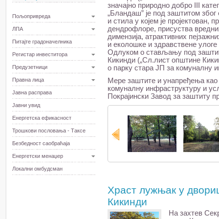
значајно природно добро III кате
„Бландаш” је под заштитом због
Пољопривреда
и стила у којем је пројектован, 
дендрофлоре, присуства вредни
ЛПА
димензија, атрактивних пејзажни
Питајте градоначелника
и еколошке и здравствене улоге
Одлуком о стављању под заштит
Регистар инвеститора
Кикинди („Сл.лист општине Кикинд
Предузетници
о парку стара ЈП за комуналну и
Правна лица
Мере заштите и унапређења као 
комуналну инфраструктуру и услу
Јавна расправа
Покрајински Завод за заштиту п
Јавни увид
Енергетска ефикасност
Трошкови пословања - Таксе
Безбедност саобраћаја
Енергетски менаџер
Локални омбудсман
Храст лужњак у двори
Кикинди
На захтев Сек